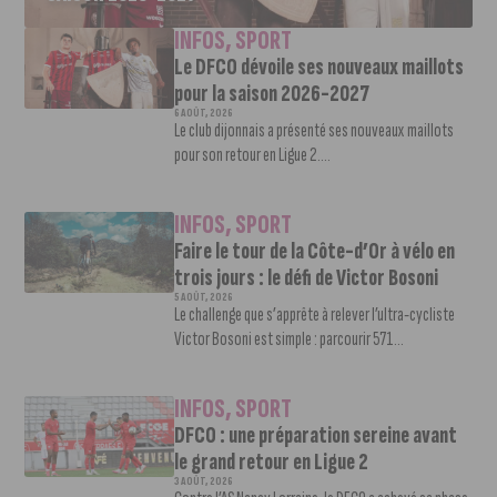
INFOS
,
SPORT
Le DFCO dévoile ses nouveaux maillots
pour la saison 2026-2027
6 AOÛT, 2026
Le club dijonnais a présenté ses nouveaux maillots
pour son retour en Ligue 2....
INFOS
,
SPORT
Faire le tour de la Côte-d’Or à vélo en
trois jours : le défi de Victor Bosoni
5 AOÛT, 2026
Le challenge que s’apprête à relever l’ultra-cycliste
Victor Bosoni est simple : parcourir 571...
INFOS
,
SPORT
DFCO : une préparation sereine avant
le grand retour en Ligue 2
3 AOÛT, 2026