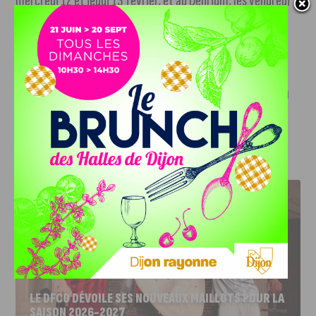
mercredi 12 et jeudi 13 février, et au Delirium, les vendredi
14 et samedi 15 février. Le parcours s’adresse à tout le
monde, que l’on soit seul ou en couple.
Pour réserver votre place, rendez-vous sur la
billetterie en
ligne (suivre le lien)
.
J'AIME LE DFCO
LE DFCO DÉVOILE SES NOUVEAUX MAILLOTS POUR LA
SAISON 2026-2027