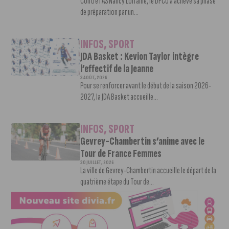
Contre l’AS Nancy Lorraine, le DFCO a achevé sa phase
de préparation par un...
INFOS
,
SPORT
JDA Basket : Kevion Taylor intègre
l’effectif de la Jeanne
3 AOÛT, 2026
Pour se renforcer avant le début de la saison 2026-
2027, la JDA Basket accueille...
INFOS
,
SPORT
Gevrey-Chambertin s’anime avec le
Tour de France Femmes
30 JUILLET, 2026
La ville de Gevrey-Chambertin accueille le départ de la
quatrième étape du Tour de...