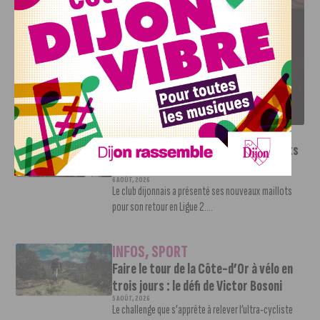
LE DFCO DÉVOILE SES NOUVEAUX MAILLOTS POUR LA
SAISON 2026-2027
INFOS
,
SPORT
Le DFCO dévoile ses nouveaux maillots
pour la saison 2026-2027
6 AOÛT, 2026
Le club dijonnais a présenté ses nouveaux maillots
pour son retour en Ligue 2....
INFOS
,
SPORT
Faire le tour de la Côte-d’Or à vélo en
trois jours : le défi de Victor Bosoni
5 AOÛT, 2026
Le challenge que s’apprête à relever l’ultra-cycliste