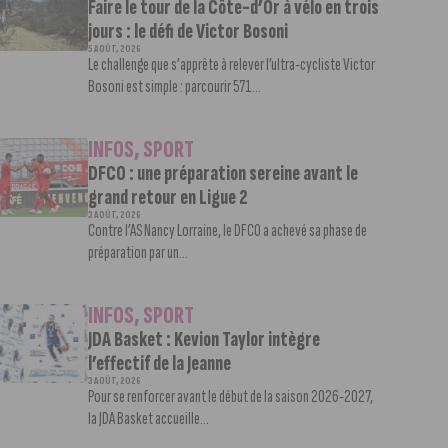
Faire le tour de la Côte-d’Or à vélo en trois
jours : le défi de Victor Bosoni
5 AOÛT, 2026
Le challenge que s’apprête à relever l’ultra-cycliste Victor
Bosoni est simple : parcourir 571...
INFOS
,
SPORT
DFCO : une préparation sereine avant le
grand retour en Ligue 2
3 AOÛT, 2026
Contre l’AS Nancy Lorraine, le DFCO a achevé sa phase de
préparation par un...
INFOS
,
SPORT
JDA Basket : Kevion Taylor intègre
l’effectif de la Jeanne
3 AOÛT, 2026
Pour se renforcer avant le début de la saison 2026-2027,
la JDA Basket accueille...