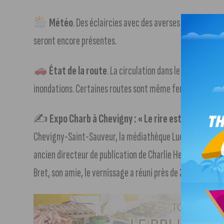
Météo
. Des éclaircies avec des averses en fin de ma
seront encore présentes.
État de la route
. La circulation dans le département
inondations. Certaines routes sont même fermées.
+ d’in
✍️
Expo Charb à Chevigny : « Le rire est une arme 
Chevigny-Saint-Sauveur, la médiathèque Lucien-Brenot a
ancien directeur de publication de Charlie Hebdo, victime
Bret, son amie, le vernissage a réuni près de 200 personne