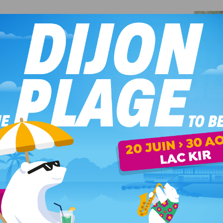
tinée et début d’après-midi. Des rafales de vent de 30 km/h
 s’avère délicate en raison des rafales de vent et des
fos sur Inforoute 21 (suivre le lien)
.
contre l’intolérance
« . À l’initiative de la mairie de
ccueille cette semaine une exposition hommage à Charb,
 des attentats du 7 janvier 2015. En présence de Marika
s ce mardi soir.
+ d’infos dans notre article
.