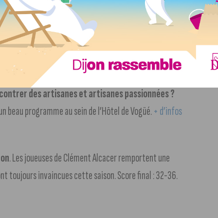
éophile Berlier
. Rappel, vous pouvez découvrir l’histoire
de l’empire, aujourd’hui à travers plusieurs animations au
os dans notre article
.
contrer des artisanes et artisanes passionnées ?
c un beau programme au sein de l’Hôtel de Vogüé.
+ d’infos
çon
. Les joueuses de Clément Alcacer remportent une
t toujours invaincues cette saison. Score final : 32-36.