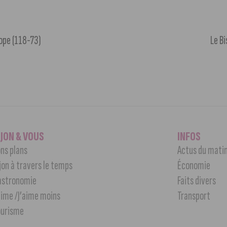
rope (118-73)
Le B
IJON & VOUS
INFOS
ns plans
Actus du mati
jon à travers le temps
Économie
astronomie
Faits divers
aime /J’aime moins
Transport
ourisme