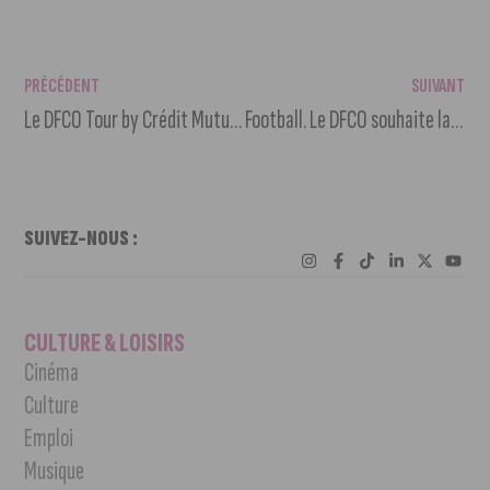
PRÉCÉDENT
SUIVANT
Le DFCO Tour by Crédit Mutuel est à Marsannay ce mercredi
Football. Le DFCO souhaite la création d’une Ligue 3
SUIVEZ-NOUS :
CULTURE & LOISIRS
Cinéma
Culture
Emploi
Musique