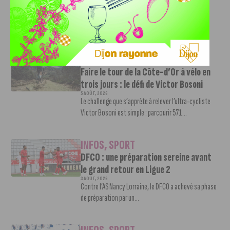
6 AOÛT, 2026
Le club dijonnais a présenté ses nouveaux maillots
pour son retour en Ligue 2....
INFOS
,
SPORT
Faire le tour de la Côte-d’Or à vélo en
trois jours : le défi de Victor Bosoni
5 AOÛT, 2026
Le challenge que s’apprête à relever l’ultra-cycliste
Victor Bosoni est simple : parcourir 571...
INFOS
,
SPORT
DFCO : une préparation sereine avant
le grand retour en Ligue 2
3 AOÛT, 2026
Contre l’AS Nancy Lorraine, le DFCO a achevé sa phase
de préparation par un...