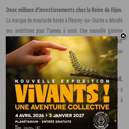
Deux millions d’investissements chez la Reine de Dijon.
La marque de moutarde basée à Fleurey-sur-Ouche a dévoilé
ses ambitions pour l’année à venir. Une nouvelle gamme
arrive en rayon, tout comme une nouvelle identité visuelle.
L’investissement portera également sur une amélioration
des équipements, notamment sur le système du froid.
Les 32ème de finale de Coupe de France de football.
Dijon jouera demain contre Lille à 19h. En attendant, il y a
d’autres rencontres dès ce mardi. Avec Lorient Paris FC à
18h30, ou encore Lyon Ajaccio à 21h ce soir.