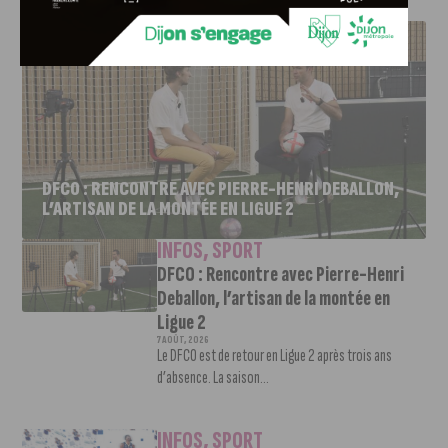
J'AIME LE DFCO
DFCO : RENCONTRE AVEC PIERRE-HENRI DEBALLON,
L’ARTISAN DE LA MONTÉE EN LIGUE 2
INFOS
,
SPORT
DFCO : Rencontre avec Pierre-Henri
Deballon, l’artisan de la montée en
Ligue 2
7 AOÛT, 2026
Le DFCO est de retour en Ligue 2 après trois ans
d’absence. La saison...
INFOS
,
SPORT