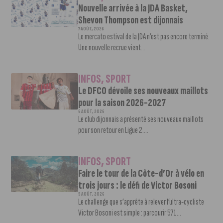
Nouvelle arrivée à la JDA Basket,
Shevon Thompson est dijonnais
7 AOÛT, 2026
Le mercato estival de la JDA n’est pas encore terminé.
Une nouvelle recrue vient...
INFOS
,
SPORT
Le DFCO dévoile ses nouveaux maillots
pour la saison 2026-2027
6 AOÛT, 2026
Le club dijonnais a présenté ses nouveaux maillots
pour son retour en Ligue 2....
INFOS
,
SPORT
Faire le tour de la Côte-d’Or à vélo en
trois jours : le défi de Victor Bosoni
5 AOÛT, 2026
Le challenge que s’apprête à relever l’ultra-cycliste
Victor Bosoni est simple : parcourir 571...