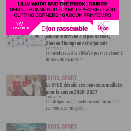
Le DFCO est de retour en Ligue 2 après trois ans
d’absence. La saison...
INFOS
,
SPORT
Nouvelle arrivée à la JDA Basket,
Shevon Thompson est dijonnais
7 AOÛT, 2026
Le mercato estival de la JDA n’est pas encore terminé.
Une nouvelle recrue vient...
INFOS
,
SPORT
Le DFCO dévoile ses nouveaux maillots
pour la saison 2026-2027
6 AOÛT, 2026
Le club dijonnais a présenté ses nouveaux maillots
pour son retour en Ligue 2....
INFOS
,
SPORT