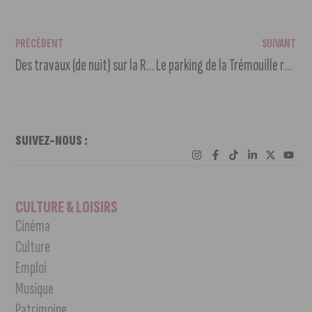
PRÉCÉDENT
SUIVANT
Des travaux (de nuit) sur la Rocade pendant un mois
Le parking de la Trémouille reste ouvert jusqu’à la fin de l’année
SUIVEZ-NOUS :
CULTURE & LOISIRS
Cinéma
Culture
Emploi
Musique
Patrimoine