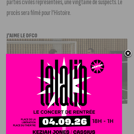
parties civiles représentées, une vingtaine de suspects. Le
procès sera filmé pour l’Histoire.
J'AIME LE DFCO
DFCO : RENCONTRE AVEC PIERRE-HENRI DEBALLON,
L’ARTISAN DE LA MONTÉE EN LIGUE 2
INFOS
,
SPORT
DFCO : Rencontre avec Pierre-Henri
Deballon, l’artisan de la montée en
Ligue 2
7 AOÛT, 2026