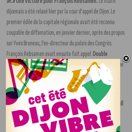
✍️ Une victoire pour François Rebsamen.
Le maire
dijonnais a été relaxé hier par la cour d’appel de Dijon. Le
premier édile de la capitale régionale avait été reconnu
coupable de diffamation, en janvier dernier, après des propos
sur Yves Bruneau, l’ex-directeur du palais des Congrès.
François Rebsamen avait ensuite fait appel.
Double
victoire pour le maire de Dijon
, puisque mercredi déjà une
autre affaire de diffamation s’était annulée au dernier
moment.
La JDA Dijon connaît ses adversaires en Basketball
Champion’s League.
David Holston et ses coéquipiers
affronteront les italiens du Dinamo Sassari, et les grecs du