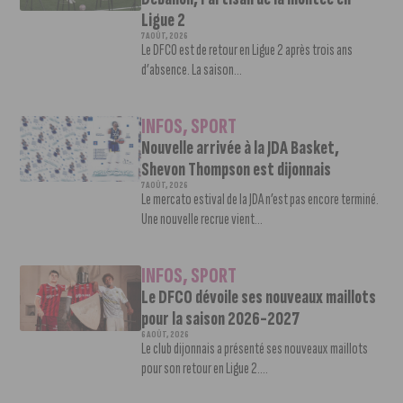
Ligue 2
7 AOÛT, 2026
Le DFCO est de retour en Ligue 2 après trois ans
d’absence. La saison...
INFOS
,
SPORT
Nouvelle arrivée à la JDA Basket,
Shevon Thompson est dijonnais
7 AOÛT, 2026
Le mercato estival de la JDA n’est pas encore terminé.
Une nouvelle recrue vient...
INFOS
,
SPORT
Le DFCO dévoile ses nouveaux maillots
pour la saison 2026-2027
6 AOÛT, 2026
Le club dijonnais a présenté ses nouveaux maillots
pour son retour en Ligue 2....