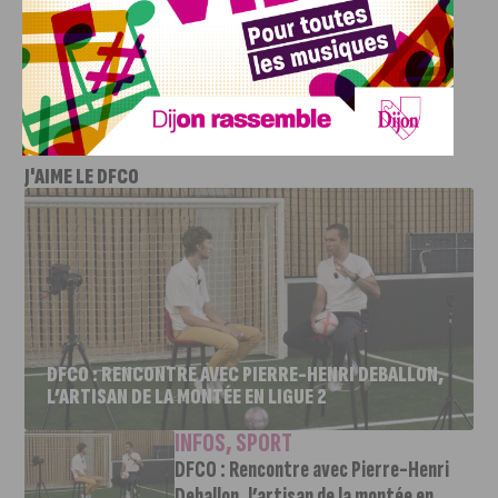
Paok. Reste un adversaire à déterminer pour compléter le
groupe G de la Jeanne. Le Coach Markovic a jugé le groupe
« difficile ».
J'AIME LE DFCO
DFCO : RENCONTRE AVEC PIERRE-HENRI DEBALLON,
L’ARTISAN DE LA MONTÉE EN LIGUE 2
INFOS
,
SPORT
DFCO : Rencontre avec Pierre-Henri
Deballon, l’artisan de la montée en