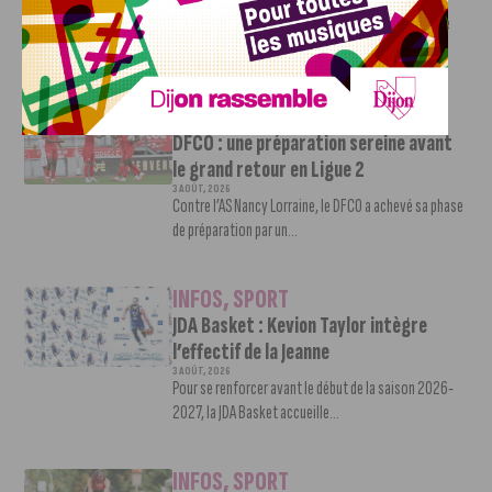
5 AOÛT, 2026
Le challenge que s’apprête à relever l’ultra-cycliste
Victor Bosoni est simple : parcourir 571...
INFOS
,
SPORT
DFCO : une préparation sereine avant
le grand retour en Ligue 2
3 AOÛT, 2026
Contre l’AS Nancy Lorraine, le DFCO a achevé sa phase
de préparation par un...
INFOS
,
SPORT
JDA Basket : Kevion Taylor intègre
l’effectif de la Jeanne
3 AOÛT, 2026
Pour se renforcer avant le début de la saison 2026-
2027, la JDA Basket accueille...
INFOS
,
SPORT