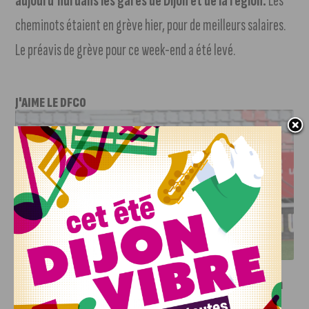
aujourd’hui dans les gares de Dijon et de la région.
Les
cheminots étaient en grève hier, pour de meilleurs salaires.
Le préavis de grève pour ce week-end a été levé.
J'AIME LE DFCO
DFCO : UNE PRÉPARATION SEREINE AVANT LE GRAND
RETOUR EN LIGUE 2
INFOS
,
SPORT
Faire le tour de la Côte-d’Or à vélo en
trois jours : le défi de Victor Bosoni