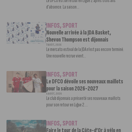
Le DFCO est de retour en Ligue 2 après trois ans
d’absence. La saison...
INFOS
,
SPORT
Nouvelle arrivée à la JDA Basket,
Shevon Thompson est dijonnais
7 AOÛT, 2026
Le mercato estival de la JDA n’est pas encore terminé.
Une nouvelle recrue vient...
INFOS
,
SPORT
Le DFCO dévoile ses nouveaux maillots
pour la saison 2026-2027
6 AOÛT, 2026
Le club dijonnais a présenté ses nouveaux maillots
pour son retour en Ligue 2....
INFOS
,
SPORT
Faire le tour de la Côte-d’Or à vélo en