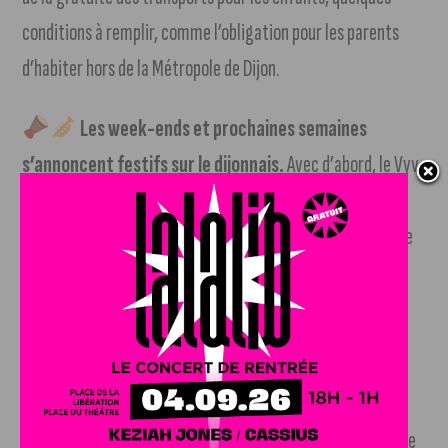
conditions à remplir, comme l’obligation pour les parents
d’habiter hors de la Métropole de Dijon.
Les week-ends et prochaines semaines
s’annoncent festifs sur le dijonnais.
Avec d’abord, le Vyv
Festival samedi et dimanche prochain, vous pourrez voir
Liam Gallagher, Eddy de Pretto, Juliette Armanet ou encore
Gaëtan Roussel. Et puis quelques jours plus tard, c’est la
Toison d’Or qui fait son festival, entre les 23 et 25 juin, le
Food & Music festival, avec notamment RISK party.
Et puis attention aux piqûres sauvages
lors des
concerts et des festivals…. C’était encore le cas au FIMU de