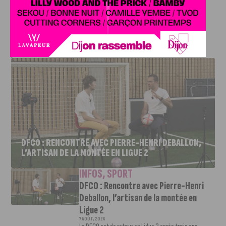
Belfort ce week-end en Franche-Comté.
J'AIME LE DFCO
DFCO : RENCONTRE AVEC PIERRE-HENRI DEBALLON,
L’ARTISAN DE LA MONTÉE EN LIGUE 2
INFOS
,
SPORT
DFCO : Rencontre avec Pierre-Henri
Deballon, l’artisan de la montée en
Ligue 2
7 AOÛT, 2026