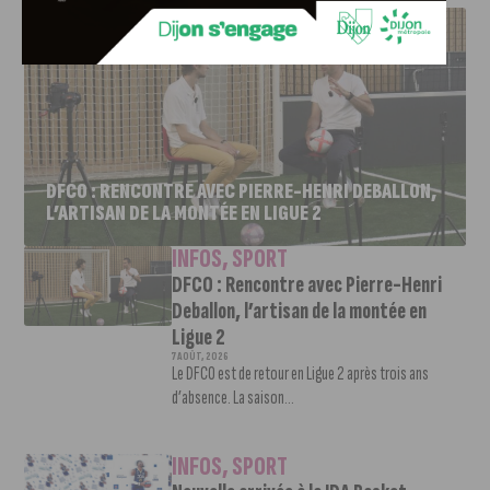
DFCO : RENCONTRE AVEC PIERRE-HENRI DEBALLON,
L’ARTISAN DE LA MONTÉE EN LIGUE 2
INFOS
,
SPORT
DFCO : Rencontre avec Pierre-Henri
Deballon, l’artisan de la montée en
Ligue 2
7 AOÛT, 2026
Le DFCO est de retour en Ligue 2 après trois ans
d’absence. La saison...
INFOS
,
SPORT