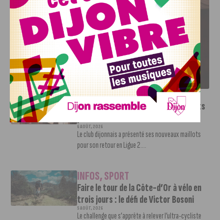
LE DFCO DÉVOILE SES NOUVEAUX MAILLOTS POUR LA
SAISON 2026-2027
INFOS
,
SPORT
Le DFCO dévoile ses nouveaux maillots
pour la saison 2026-2027
6 AOÛT, 2026
Le club dijonnais a présenté ses nouveaux maillots
pour son retour en Ligue 2....
INFOS
,
SPORT
Faire le tour de la Côte-d’Or à vélo en
trois jours : le défi de Victor Bosoni
5 AOÛT, 2026
Le challenge que s’apprête à relever l’ultra-cycliste