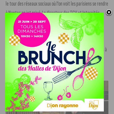
le tour des réseaux sociaux où l’on voit les parisiens se rendre
à Nantes en jet privé. Le directeur des TGV et Intercités
Alain Krakovitch a immédiatement réagit sur Twitter en
expliquant que le Stade de la Beaujoire n’était qu’à 2h de
train du Parc des Princes. L’entraineur parisien Christophe
Galtier ironise en évoquant l’idée « de se déplacer en chars à
voile ».
J'AIME LE DFCO