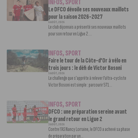
INFOS
,
SPORT
Le DFCO dévoile ses nouveaux maillots
pour la saison 2026-2027
6 AOÛT, 2026
Le club dijonnais a présenté ses nouveaux maillots
pour son retour en Ligue 2....
INFOS
,
SPORT
Faire le tour de la Côte-d’Or à vélo en
trois jours : le défi de Victor Bosoni
5 AOÛT, 2026
Le challenge que s’apprête à relever l’ultra-cycliste
Victor Bosoni est simple : parcourir 571...
INFOS
,
SPORT
DFCO : une préparation sereine avant
le grand retour en Ligue 2
3 AOÛT, 2026
Contre l’AS Nancy Lorraine, le DFCO a achevé sa phase
de préparation par un...