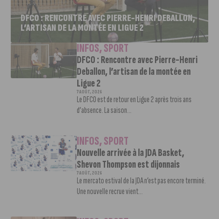
DFCO : RENCONTRE AVEC PIERRE-HENRI DEBALLON,
L’ARTISAN DE LA MONTÉE EN LIGUE 2
INFOS
,
SPORT
DFCO : Rencontre avec Pierre-Henri
Deballon, l’artisan de la montée en
Ligue 2
7 AOÛT, 2026
Le DFCO est de retour en Ligue 2 après trois ans
d’absence. La saison...
INFOS
,
SPORT
Nouvelle arrivée à la JDA Basket,
Shevon Thompson est dijonnais
7 AOÛT, 2026
Le mercato estival de la JDA n’est pas encore terminé.
Une nouvelle recrue vient...