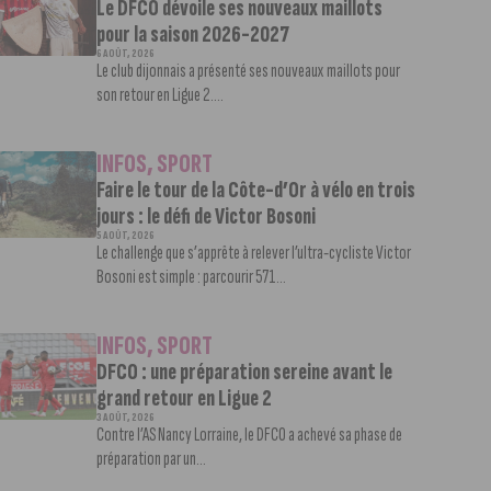
Le DFCO dévoile ses nouveaux maillots
pour la saison 2026-2027
6 AOÛT, 2026
Le club dijonnais a présenté ses nouveaux maillots pour
son retour en Ligue 2....
INFOS
,
SPORT
Faire le tour de la Côte-d’Or à vélo en trois
jours : le défi de Victor Bosoni
5 AOÛT, 2026
Le challenge que s’apprête à relever l’ultra-cycliste Victor
Bosoni est simple : parcourir 571...
INFOS
,
SPORT
DFCO : une préparation sereine avant le
grand retour en Ligue 2
3 AOÛT, 2026
Contre l’AS Nancy Lorraine, le DFCO a achevé sa phase de
préparation par un...