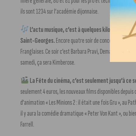
filière générale, 80 et 81 pour les pro et technologique.
ils sont 1234 sur l’académie dijonnaise.
L’actu musique, c’est à quelques kilomètres de Di
Saint-Georges.
Encore quatre soir de concerts, avec hie
Franglaises. Ce soir c’est Barbara Pravi, Demain Gauvain S
samedi, ça sera Kimberose.
La Fête du cinéma, c’est seulement jusqu’à ce so
seulement 4 euros, les nouveaux films disponibles depuis
d’animation « Les Minions 2 : il était une fois Gru », au Pa
il y aura la comédie dramatique « Peter Von Kant », ou bien
Farrell.