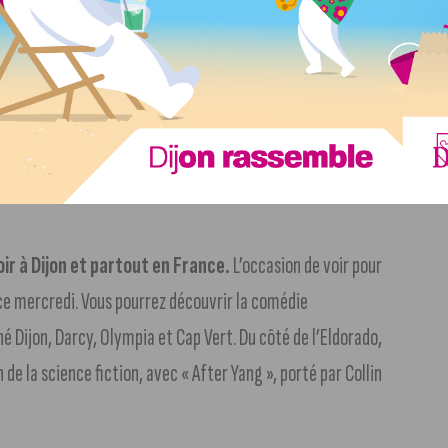
 Bon courage aux candidats en rattrapage dès ce mercredi,
jon, le festival Sons d’une Nuits d’été, à Nuits-
r soir le top départ de la 17ème édition donné par les
ers, vendredi Chico & The Gypsies, enfin pour clôturer, le
ir à Dijon et partout en France.
L’occasion de voir pour
 ce mercredi. Vous pourrez découvrir la comédie
thé Dijon, Darcy, Olympia et Cap Vert. Du côté de l’Eldorado,
 de la science fiction, avec « After Yang », porté par Collin