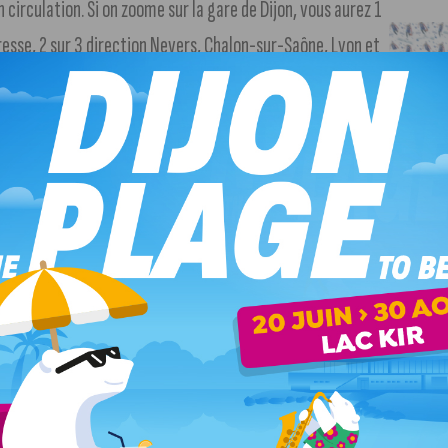
 circulation. Si on zoome sur la gare de Dijon, vous aurez 1
resse, 2 sur 3 direction Nevers, Chalon-sur-Saône, Lyon et
ne.
10 pompiers Côte-d’oriens sont partis à la
eux de forêt dans le Gard.
Une assistance pour l’instant
 qui s’annoncent très chaudes.
0 nouveaux bacheliers sur l’académie de Dijon.
Le taux
86% de réussite toutes filières confondues. 91% pour la