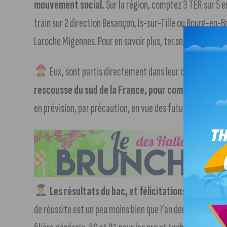
mouvement social.
Sur la région, comptez 3 TER sur 5 en
train sur 2 direction Besançon, Is-sur-Tille ou Bourg-en-B
Laroche Migennes. Pour en savoir plus, ter.sncf.com.
Eux, sont partis directement dans leur camion-citer
rescousse du sud de la France, pour combattre les f
en prévision, par précaution, en vue des futures semaines
Les résultats du bac, et félicitations aux 13 01
de réussite est un peu moins bien que l’an dernier, avec 