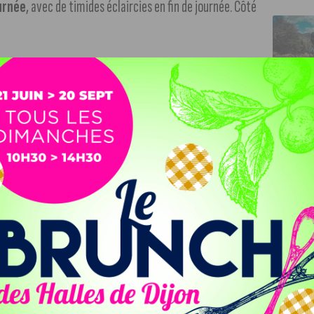
urnée
, avec de timides éclaircies en fin de journée. Côté
tude si vous utilisez les tramways, ils fonctionneront
les Lianes et les lignes de bus,
les détails dans notre
.
Avec un grand rassemblement pour la défense des
intersyndicale appelle les travailleurs du privé et du public
ires et contre les réformes des retraites et de l’assurance