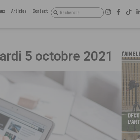
aux
Articles
Contact
mardi 5 octobre 2021
J'AIME L
DFCO
L’ART