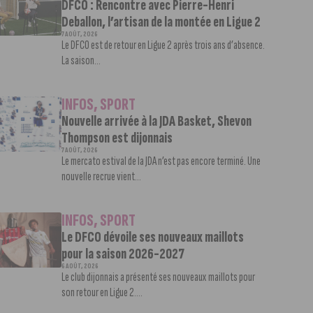
DFCO : Rencontre avec Pierre-Henri
Deballon, l’artisan de la montée en Ligue 2
7 AOÛT, 2026
Le DFCO est de retour en Ligue 2 après trois ans d’absence.
La saison...
INFOS
,
SPORT
Nouvelle arrivée à la JDA Basket, Shevon
Thompson est dijonnais
7 AOÛT, 2026
Le mercato estival de la JDA n’est pas encore terminé. Une
nouvelle recrue vient...
INFOS
,
SPORT
Le DFCO dévoile ses nouveaux maillots
pour la saison 2026-2027
6 AOÛT, 2026
Le club dijonnais a présenté ses nouveaux maillots pour
son retour en Ligue 2....