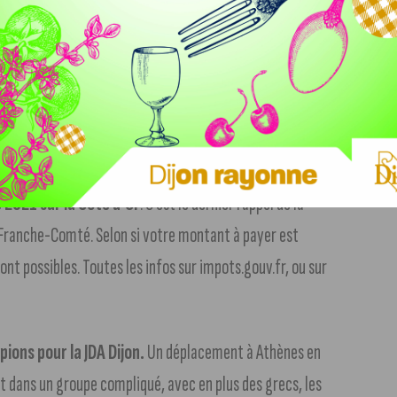
i à Dijon.
L’idée, c’est de parler ouvertement de la santé
s pourrez découvrir les différentes structures présentes
 de Bourgogne et par le centre hospitalier de la Chartreuse.
urnée. Ça se passe de 10h à 16h sans interruption.
 2021 sur la Côte d’Or
. C’est le dernier rappel de la
-Franche-Comté. Selon si votre montant à payer est
ont possibles. Toutes les infos sur impots.gouv.fr, ou sur
ions pour la JDA Dijon.
Un déplacement à Athènes en
st dans un groupe compliqué, avec en plus des grecs, les