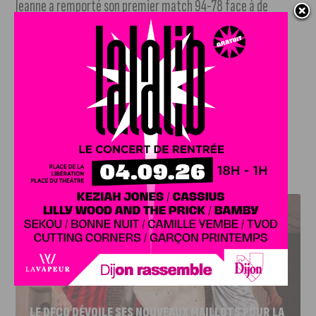
Jeanne a remporté son premier match 94-78 face à de
valeureux promus parisiens. Le capitaine David Holston a
signé une masterclass avec 31 points marqués. Les
basketteurs dijonnais qui ne pourront pas beaucoup se
reposer, avec la ligue des champions dès demain face aux
grecs de Lavrio.
J'AIME LE DFCO
LE DFCO DÉVOILE SES NOUVEAUX MAILLOTS POUR LA