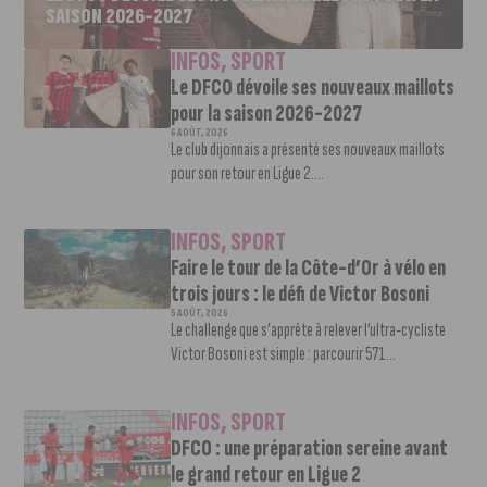
SAISON 2026-2027
INFOS
,
SPORT
Le DFCO dévoile ses nouveaux maillots
pour la saison 2026-2027
6 AOÛT, 2026
Le club dijonnais a présenté ses nouveaux maillots
pour son retour en Ligue 2....
INFOS
,
SPORT
Faire le tour de la Côte-d’Or à vélo en
trois jours : le défi de Victor Bosoni
5 AOÛT, 2026
Le challenge que s’apprête à relever l’ultra-cycliste
Victor Bosoni est simple : parcourir 571...
INFOS
,
SPORT
DFCO : une préparation sereine avant
le grand retour en Ligue 2