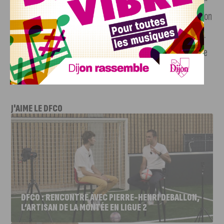
démocratie défaillantes ». La France a notamment perdu son
statut en raison des restrictions de liberté de mouvement.
En tête des démocraties, la Norvège, à l’inverse de la Corée
du Nord dernière du classement.
J'AIME LE DFCO
DFCO : RENCONTRE AVEC PIERRE-HENRI DEBALLON,
L’ARTISAN DE LA MONTÉE EN LIGUE 2