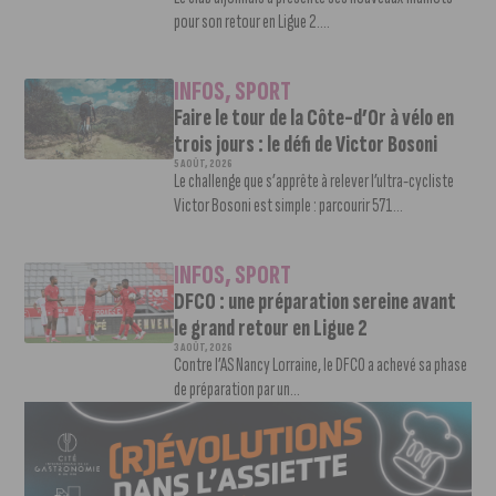
pour son retour en Ligue 2....
INFOS
,
SPORT
Faire le tour de la Côte-d’Or à vélo en
trois jours : le défi de Victor Bosoni
5 AOÛT, 2026
Le challenge que s’apprête à relever l’ultra-cycliste
Victor Bosoni est simple : parcourir 571...
INFOS
,
SPORT
DFCO : une préparation sereine avant
le grand retour en Ligue 2
3 AOÛT, 2026
Contre l’AS Nancy Lorraine, le DFCO a achevé sa phase
de préparation par un...