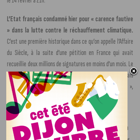
le 14 février à 21h.
L’Etat français condamné hier pour « carence fautive
» dans la lutte contre le réchauffement climatique.
C’est une première historique dans ce qu’on appelle l’Affaire
du Siècle, à la suite d’une pétition en France qui avait
recueillie deux millions de signatures en moins d’un mois. Le
tribunal a condamné l’Etat a versé un euro symbolique, mais
lui a surtout reconnu pour la première fois une « faute »,
celle de ne pas avoir tenu ses engagements sur le climat.
La France 24ème au monde au classement 2020 des
démocraties.
L’Etat français est passé de « démocratie à
part entière », le plus haut grade que peut avoir un pays, à «