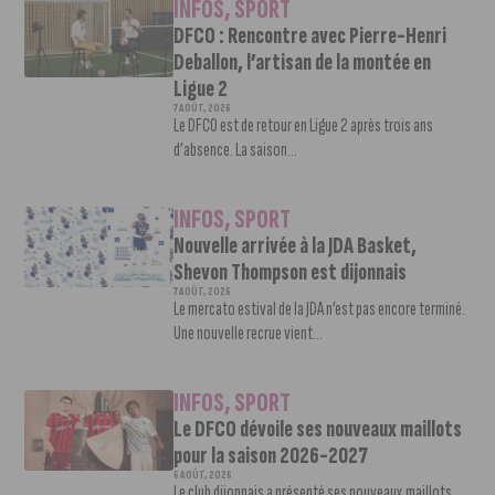
INFOS
,
SPORT
DFCO : Rencontre avec Pierre-Henri
Deballon, l’artisan de la montée en
Ligue 2
7 AOÛT, 2026
Le DFCO est de retour en Ligue 2 après trois ans
d’absence. La saison...
INFOS
,
SPORT
Nouvelle arrivée à la JDA Basket,
Shevon Thompson est dijonnais
7 AOÛT, 2026
Le mercato estival de la JDA n’est pas encore terminé.
Une nouvelle recrue vient...
INFOS
,
SPORT
Le DFCO dévoile ses nouveaux maillots
pour la saison 2026-2027
6 AOÛT, 2026
Le club dijonnais a présenté ses nouveaux maillots