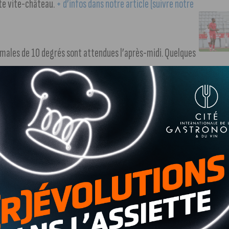
nte vite-château.
+ d’infos dans notre article (suivre notre
males de 10 degrés sont attendues l’après-midi. Quelques
ombo, grand ambassadeur de la gastronomie régionale, a
eurette & Persillé. Œufs meurette, bœuf braisé à la
illetée de poulet fermier façon Gaston Gérard, Meurette
tronomie bourguignonne.
+ d’infos dans notre vidéo (suivre
oraire
Et si on allait au resto ?
, Pascal Ory, historien de la
a création du restaurant, invention née à Paris peu avant