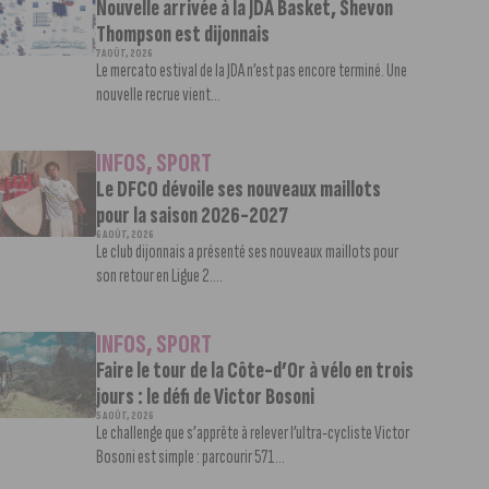
Nouvelle arrivée à la JDA Basket, Shevon
Thompson est dijonnais
7 AOÛT, 2026
Le mercato estival de la JDA n’est pas encore terminé. Une
nouvelle recrue vient...
INFOS
,
SPORT
Le DFCO dévoile ses nouveaux maillots
pour la saison 2026-2027
6 AOÛT, 2026
Le club dijonnais a présenté ses nouveaux maillots pour
son retour en Ligue 2....
INFOS
,
SPORT
Faire le tour de la Côte-d’Or à vélo en trois
jours : le défi de Victor Bosoni
5 AOÛT, 2026
Le challenge que s’apprête à relever l’ultra-cycliste Victor
Bosoni est simple : parcourir 571...