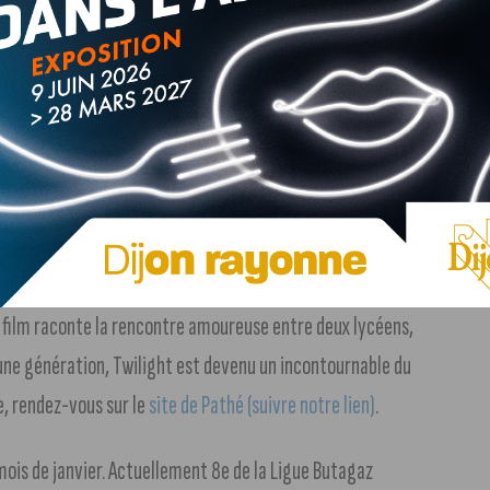
t dans le monde entier. La conférence, accessible
e la Gastronomie, plus particulièrement au Cinéma Pathé
article (suivre notre lien)
.
t le Ciné Cap Vert projettent le premier volet de la saga
e film raconte la rencontre amoureuse entre deux lycéens,
 une génération, Twilight est devenu un incontournable du
e, rendez-vous sur le
site de Pathé (suivre notre lien)
.
mois de janvier. Actuellement 8e de la Ligue Butagaz