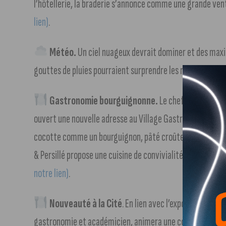
l’hôtellerie, la braderie s’annonce comme une grande ve
lien)
.
Météo.
Un ciel nuageux devrait dominer et des maxi
gouttes de pluies pourraient surprendre les noctambules.
Gastronomie bourguignonne.
Le chef Florent Col
ouvert une nouvelle adresse au Village Gastronomique : M
cocotte comme un bourguignon, pâté croûte, brioche feu
& Persillé propose une cuisine de convivialité et de gas
notre lien)
.
Nouveauté à la Cité
. En lien avec l’exposition temp
gastronomie et académicien, animera une conférence sur l