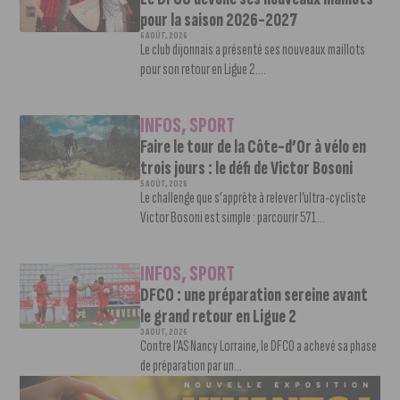
pour la saison 2026-2027
6 AOÛT, 2026
Le club dijonnais a présenté ses nouveaux maillots
pour son retour en Ligue 2....
INFOS
,
SPORT
Faire le tour de la Côte-d’Or à vélo en
trois jours : le défi de Victor Bosoni
5 AOÛT, 2026
Le challenge que s’apprête à relever l’ultra-cycliste
Victor Bosoni est simple : parcourir 571...
INFOS
,
SPORT
DFCO : une préparation sereine avant
le grand retour en Ligue 2
3 AOÛT, 2026
Contre l’AS Nancy Lorraine, le DFCO a achevé sa phase
de préparation par un...