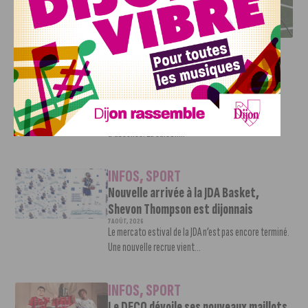
DFCO : RENCONTRE AVEC PIERRE-HENRI DEBALLON,
L’ARTISAN DE LA MONTÉE EN LIGUE 2
INFOS
,
SPORT
DFCO : Rencontre avec Pierre-Henri
Deballon, l’artisan de la montée en
Ligue 2
7 AOÛT, 2026
Le DFCO est de retour en Ligue 2 après trois ans
d’absence. La saison...
INFOS
,
SPORT
Nouvelle arrivée à la JDA Basket,
Shevon Thompson est dijonnais
7 AOÛT, 2026
Le mercato estival de la JDA n’est pas encore terminé.
Une nouvelle recrue vient...
INFOS
,
SPORT
Le DFCO dévoile ses nouveaux maillots