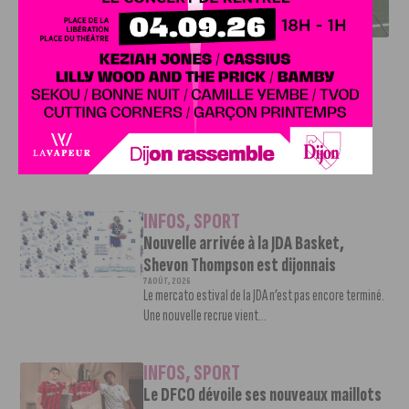
L’ARTISAN DE LA MONTÉE EN LIGUE 2
INFOS
,
SPORT
DFCO : Rencontre avec Pierre-Henri
Deballon, l’artisan de la montée en
Ligue 2
7 AOÛT, 2026
Le DFCO est de retour en Ligue 2 après trois ans
d’absence. La saison...
INFOS
,
SPORT
Nouvelle arrivée à la JDA Basket,
Shevon Thompson est dijonnais
7 AOÛT, 2026
Le mercato estival de la JDA n’est pas encore terminé.
Une nouvelle recrue vient...
INFOS
,
SPORT
Le DFCO dévoile ses nouveaux maillots