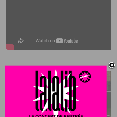
J'AIME LE DFCO
DFCO : RENCONTRE AVEC PIERRE-HENRI DEBALLON,