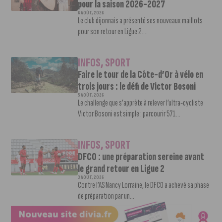
pour la saison 2026-2027
6 AOÛT, 2026
Le club dijonnais a présenté ses nouveaux maillots
pour son retour en Ligue 2....
INFOS
,
SPORT
Faire le tour de la Côte-d’Or à vélo en
trois jours : le défi de Victor Bosoni
5 AOÛT, 2026
Le challenge que s’apprête à relever l’ultra-cycliste
Victor Bosoni est simple : parcourir 571...
INFOS
,
SPORT
DFCO : une préparation sereine avant
le grand retour en Ligue 2
3 AOÛT, 2026
Contre l’AS Nancy Lorraine, le DFCO a achevé sa phase
de préparation par un...