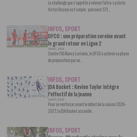
Le challenge que s’apprête à relever l’ultra-cycliste
Victor Bosoni est simple : parcourir 571...
INFOS
,
SPORT
DFCO : une préparation sereine avant
le grand retour en Ligue 2
3 AOÛT, 2026
Contre l’AS Nancy Lorraine, le DFCO a achevé sa phase
de préparation par un...
INFOS
,
SPORT
JDA Basket : Kevion Taylor intègre
l’effectif de la Jeanne
3 AOÛT, 2026
Pour se renforcer avant le début de la saison 2026-
2027, la JDA Basket accueille...
INFOS
,
SPORT