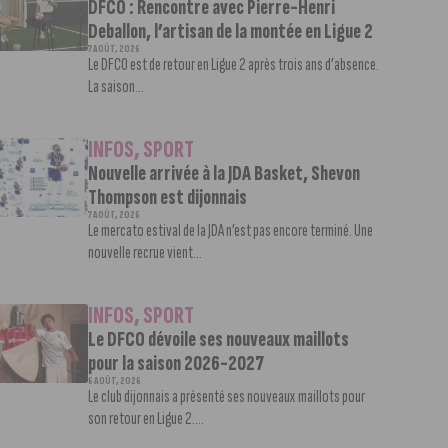
DFCO : Rencontre avec Pierre-Henri
Deballon, l’artisan de la montée en Ligue 2
7 AOÛT, 2026
Le DFCO est de retour en Ligue 2 après trois ans d’absence.
La saison...
INFOS
,
SPORT
Nouvelle arrivée à la JDA Basket, Shevon
Thompson est dijonnais
7 AOÛT, 2026
Le mercato estival de la JDA n’est pas encore terminé. Une
nouvelle recrue vient...
INFOS
,
SPORT
Le DFCO dévoile ses nouveaux maillots
pour la saison 2026-2027
6 AOÛT, 2026
Le club dijonnais a présenté ses nouveaux maillots pour
son retour en Ligue 2....