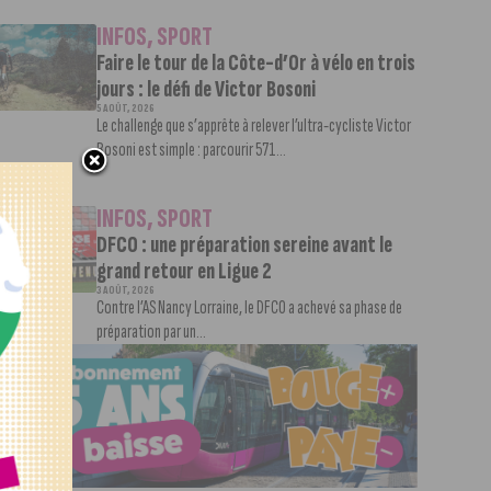
INFOS
,
SPORT
Faire le tour de la Côte-d’Or à vélo en trois
jours : le défi de Victor Bosoni
5 AOÛT, 2026
Le challenge que s’apprête à relever l’ultra-cycliste Victor
Bosoni est simple : parcourir 571...
INFOS
,
SPORT
DFCO : une préparation sereine avant le
grand retour en Ligue 2
3 AOÛT, 2026
Contre l’AS Nancy Lorraine, le DFCO a achevé sa phase de
préparation par un...