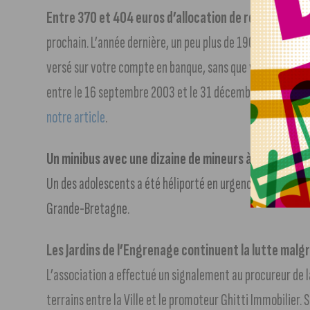
Entre 370 et 404 euros d’allocation de rentrée scol
prochain. L’année dernière, un peu plus de 19000 foyers 
versé sur votre compte en banque, sans que vous n’ayez à 
entre le 16 septembre 2003 et le 31 décembre 2005, dans
notre article
.
Un minibus avec une dizaine de mineurs à bord s’est 
Un des adolescents a été héliporté en urgence absolu à l’
Grande-Bretagne.
Les Jardins de l’Engrenage continuent la lutte malg
L’association a effectué un signalement au procureur de l
terrains entre la Ville et le promoteur Ghitti Immobilier. 