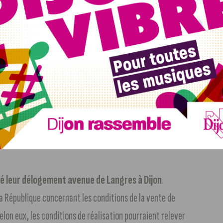
aire
. C’est ce que vous toucherez peut-être le 17 août
en Côte d’Or l’avaient reçu. La somme sera directement
faire quoi que ce soit. Excepté si votre enfant est né
 ce cas vous devez contacter la Caf.
Tous les détails dans
renversé hier
midi à hauteur de Foucherans dans le Jura.
hôpital de Besançon. Le minibus était immatriculé en
ré leur délogement avenue de Langres à Dijon
.
a République concernant les conditions de la vente de
Selon eux, les conditions de réalisation pourraient relever