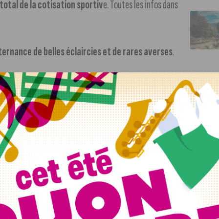
total de la cotisation sportiv
e. Toutes les infos dans
ternance de belles éclaircies et de rares averses
.
d’hui sur différents territoires de Bourgogne-Franche-
installés sur la région. Les observations serviront à
Bourgogne-Franche-Comté. Les résultats seront connus dès le