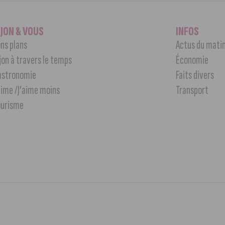
IJON & VOUS
INFOS
ns plans
Actus du mati
jon à travers le temps
Économie
astronomie
Faits divers
aime /J’aime moins
Transport
ourisme