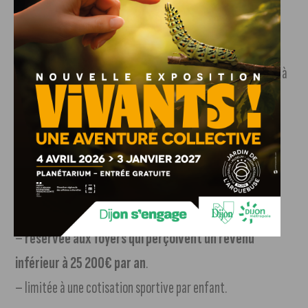
Les conditions pour prétendre à cette aide
Il faut remplir plusieurs conditions pour pouvoir prétendre à
cette aide.
En effet, cette aide est :
–
réservée aux Dijonnais
qui souhaitent inscrire leur(s)
enfant(s) dans un club sportif dijonnais,
– réservée aux mineur(e)s,
–
réservée aux foyers qui perçoivent un revenu
inférieur à 25 200€ par an
.
– limitée à une cotisation sportive par enfant.