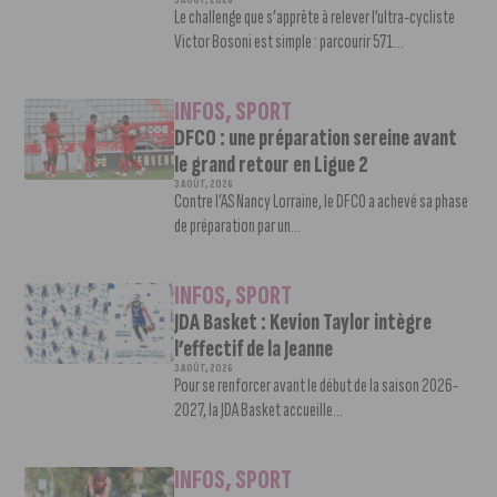
5 AOÛT, 2026
Le challenge que s’apprête à relever l’ultra-cycliste
Victor Bosoni est simple : parcourir 571...
INFOS
,
SPORT
DFCO : une préparation sereine avant
le grand retour en Ligue 2
3 AOÛT, 2026
Contre l’AS Nancy Lorraine, le DFCO a achevé sa phase
de préparation par un...
INFOS
,
SPORT
JDA Basket : Kevion Taylor intègre
l’effectif de la Jeanne
3 AOÛT, 2026
Pour se renforcer avant le début de la saison 2026-
2027, la JDA Basket accueille...
INFOS
,
SPORT