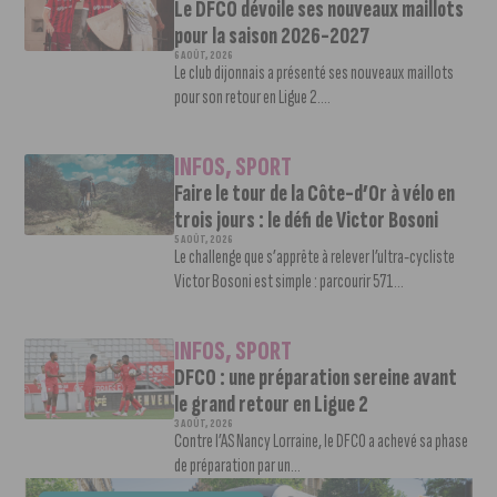
Le DFCO dévoile ses nouveaux maillots
pour la saison 2026-2027
6 AOÛT, 2026
Le club dijonnais a présenté ses nouveaux maillots
pour son retour en Ligue 2....
INFOS
,
SPORT
Faire le tour de la Côte-d’Or à vélo en
trois jours : le défi de Victor Bosoni
5 AOÛT, 2026
Le challenge que s’apprête à relever l’ultra-cycliste
Victor Bosoni est simple : parcourir 571...
INFOS
,
SPORT
DFCO : une préparation sereine avant
le grand retour en Ligue 2
3 AOÛT, 2026
Contre l’AS Nancy Lorraine, le DFCO a achevé sa phase
de préparation par un...