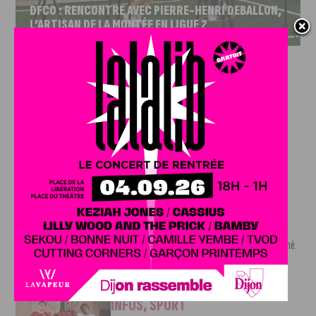
DFCO : RENCONTRE AVEC PIERRE-HENRI DEBALLON,
L’ARTISAN DE LA MONTÉE EN LIGUE 2
INFOS
,
SPORT
DFCO : Rencontre avec Pierre-Henri
Deballon, l’artisan de la montée en
Ligue 2
7 AOÛT, 2026
Le DFCO est de retour en Ligue 2 après trois ans
d’absence. La saison...
INFOS
,
SPORT
Nouvelle arrivée à la JDA Basket,
Shevon Thompson est dijonnais
7 AOÛT, 2026
Le mercato estival de la JDA n’est pas encore terminé.
Une nouvelle recrue vient...
INFOS
,
SPORT