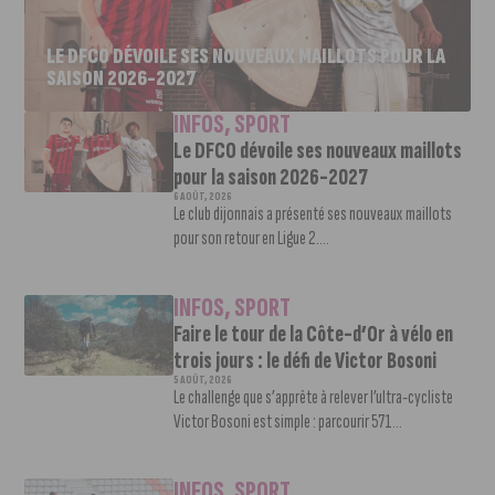
LE DFCO DÉVOILE SES NOUVEAUX MAILLOTS POUR LA
SAISON 2026-2027
INFOS
,
SPORT
Le DFCO dévoile ses nouveaux maillots
pour la saison 2026-2027
6 AOÛT, 2026
Le club dijonnais a présenté ses nouveaux maillots
pour son retour en Ligue 2....
INFOS
,
SPORT
Faire le tour de la Côte-d’Or à vélo en
trois jours : le défi de Victor Bosoni
5 AOÛT, 2026
Le challenge que s’apprête à relever l’ultra-cycliste
Victor Bosoni est simple : parcourir 571...
INFOS
,
SPORT