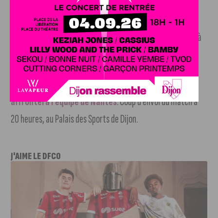
En foot, le DFCO s’est incliné vendredi face à
Rodez 2-1
. Dijon stagne à la 16ème place. Le prochain
match aura lieu sur le terrain du Paris FC (10e) le mardi 10 à
20h45.
La JDA Handball jouera à domicile mercredi et
affrontera l’équipe de Nantes
. Coup d’envoi du match à
20 heures, au Palais des Sports de Dijon.
J'AIME LE DFCO