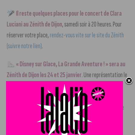
Il reste quelques places pour le concert de Clara
Luciani au Zénith de Dijon
, samedi soir à 20 heures. Pour
réserver votre place,
rendez-vous vite sur le site du Zénith
(suivre notre lien)
.
« Disney sur Glace, La Grande Aventure ! » sera au
Zénith de Dijon les 24 et 25 janvier
. Une représentation le
24 au soir et deux pour le 25 dans l’après-midi. Venez vivre
les aventures de Coco, Vaiana, Aladdin ou encore La Petite
Sirène
en réservant votre place sur le site du Zénith (suivre
notre lien)
.