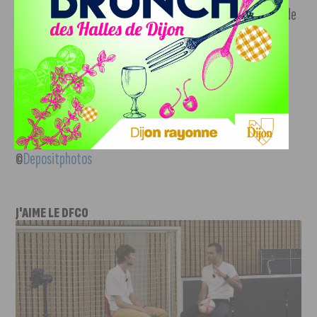
joueur et finaliste de l’Euro 2016, 3e meilleur joueur (MVP de
la finale) et vainqueur de la Coupe du Monde 2018, finaliste
de la Coupe du Monde 2022 en rayonnant dans un nouveau
poste au milieu de terrain, Antoine Griezmann est devenu
l’un des plus grands footballeurs français de l’histoire.
©
Depositphotos
J'AIME LE DFCO