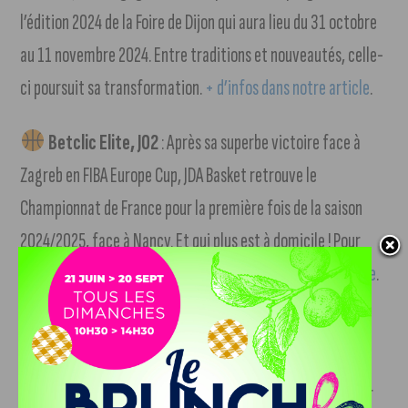
l’édition 2024 de la Foire de Dijon qui aura lieu du 31 octobre
au 11 novembre 2024. Entre traditions et nouveautés, celle-
ci poursuit sa transformation.
+ d’infos dans notre article
.
Betclic Elite, J02
: Après sa superbe victoire face à
Zagreb en FIBA Europe Cup, JDA Basket retrouve le
Championnat de France pour la première fois de la saison
2024/2025, face à Nancy. Et qui plus est à domicile ! Pour
réserver votre place, rendez-vous sur la
billetterie en ligne
.
Retraite internationale d’Antoine Griezmann
. Le
Bourguignon a pris la décision d’arrêter sa carrière
internationale avec l’Équipe de France de Football. Meilleur