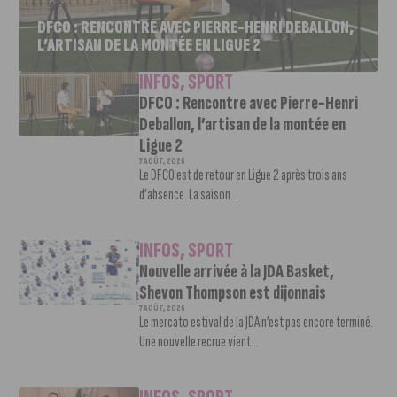
DFCO : RENCONTRE AVEC PIERRE-HENRI DEBALLON,
L’ARTISAN DE LA MONTÉE EN LIGUE 2
INFOS
,
SPORT
DFCO : Rencontre avec Pierre-Henri
Deballon, l’artisan de la montée en
Ligue 2
7 AOÛT, 2026
Le DFCO est de retour en Ligue 2 après trois ans
d’absence. La saison...
INFOS
,
SPORT
Nouvelle arrivée à la JDA Basket,
Shevon Thompson est dijonnais
7 AOÛT, 2026
Le mercato estival de la JDA n’est pas encore terminé.
Une nouvelle recrue vient...