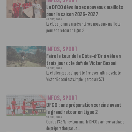
INFOS
,
SPORT
Le DFCO dévoile ses nouveaux maillots
pour la saison 2026-2027
6 AOÛT, 2026
Le club dijonnais a présenté ses nouveaux maillots
pour son retour en Ligue 2....
INFOS
,
SPORT
Faire le tour de la Côte-d’Or à vélo en
trois jours : le défi de Victor Bosoni
5 AOÛT, 2026
Le challenge que s’apprête à relever l’ultra-cycliste
Victor Bosoni est simple : parcourir 571...
INFOS
,
SPORT
DFCO : une préparation sereine avant
le grand retour en Ligue 2
3 AOÛT, 2026
Contre l’AS Nancy Lorraine, le DFCO a achevé sa phase
de préparation par un...