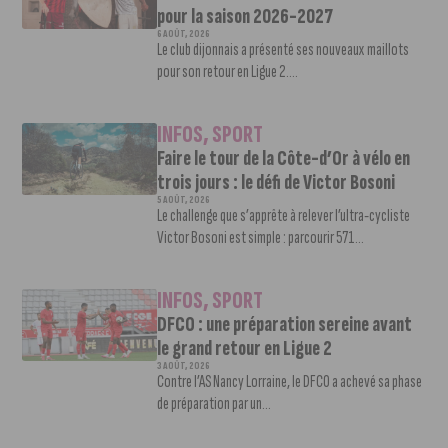
pour la saison 2026-2027
6 AOÛT, 2026
Le club dijonnais a présenté ses nouveaux maillots
pour son retour en Ligue 2....
INFOS
,
SPORT
Faire le tour de la Côte-d’Or à vélo en
trois jours : le défi de Victor Bosoni
5 AOÛT, 2026
Le challenge que s’apprête à relever l’ultra-cycliste
Victor Bosoni est simple : parcourir 571...
INFOS
,
SPORT
DFCO : une préparation sereine avant
le grand retour en Ligue 2
3 AOÛT, 2026
Contre l’AS Nancy Lorraine, le DFCO a achevé sa phase
de préparation par un...