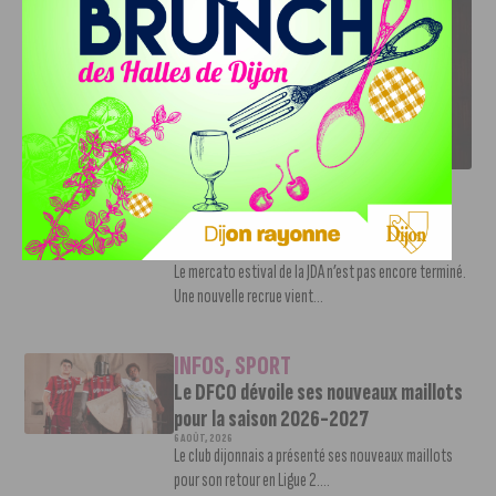
LE DFCO DÉVOILE SES NOUVEAUX MAILLOTS POUR LA
SAISON 2026-2027
INFOS
,
SPORT
Nouvelle arrivée à la JDA Basket,
Shevon Thompson est dijonnais
7 AOÛT, 2026
Le mercato estival de la JDA n’est pas encore terminé.
Une nouvelle recrue vient...
INFOS
,
SPORT
Le DFCO dévoile ses nouveaux maillots
pour la saison 2026-2027
6 AOÛT, 2026
Le club dijonnais a présenté ses nouveaux maillots
pour son retour en Ligue 2....