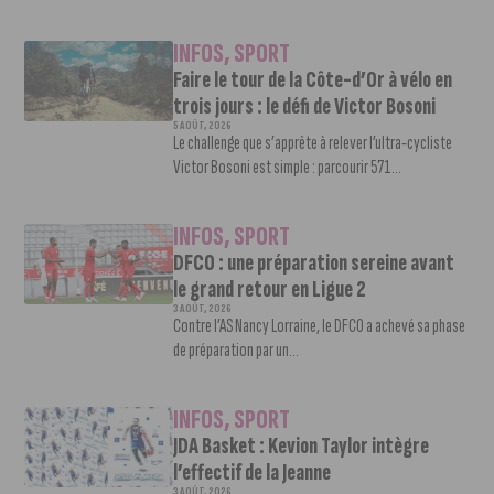
INFOS
,
SPORT
Faire le tour de la Côte-d’Or à vélo en
trois jours : le défi de Victor Bosoni
5 AOÛT, 2026
Le challenge que s’apprête à relever l’ultra-cycliste
Victor Bosoni est simple : parcourir 571...
INFOS
,
SPORT
DFCO : une préparation sereine avant
le grand retour en Ligue 2
3 AOÛT, 2026
Contre l’AS Nancy Lorraine, le DFCO a achevé sa phase
de préparation par un...
INFOS
,
SPORT
JDA Basket : Kevion Taylor intègre
l’effectif de la Jeanne
3 AOÛT, 2026