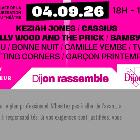
traverserez une journée des plus favorables ; les astres
d’une nette amélioration. La mauvaise humeur n’aura plus
 sérénité. Vous vous sentirez d’ailleurs plus équilibré et
i est parfait. Célibataire, le Ciel se dégagera ce jour pour
ble. Ensuite, Pluton se fera votre complice. Vous ne vous
le plan professionnel. N’hésitez pas à aller de l’avant, à
 responsabilités. Si vos exigences sont justifiées, vous