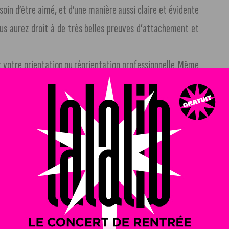
soin d’être aimé, et d’une manière aussi claire et évidente
vous aurez droit à de très belles preuves d’attachement et
 votre orientation ou réorientation professionnelle. Même
e ceux qui vous connaissent.
jugale. L’action simultanée de trois planètes promet une
r une relation de confiance et de respect mutuel avec votre
rès bons aspects dans votre Ciel. Vous partirez donc à la
Toutefois, des complications sentimentales pourraient
’important sera de savoir exactement ce que vous voulez.
i. Alors, n’hésitez pas, éclatez-vous, prenez des initiatives