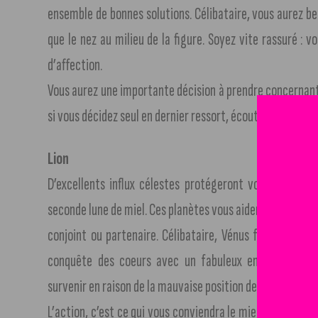
ensemble de bonnes solutions. Célibataire, vous aurez be
que le nez au milieu de la figure. Soyez vite rassuré : 
d’affection.
Vous aurez une importante décision à prendre concernant
si vous décidez seul en dernier ressort, écoutez les avis d
Lion
D’excellents influx célestes protégeront votre vie con
seconde lune de miel. Ces planètes vous aideront à établi
conjoint ou partenaire. Célibataire, Vénus formera de t
conquête des coeurs avec un fabuleux enthousiasme. 
survenir en raison de la mauvaise position de Neptune. L
L’action, c’est ce qui vous conviendra le mieux aujourd’hu