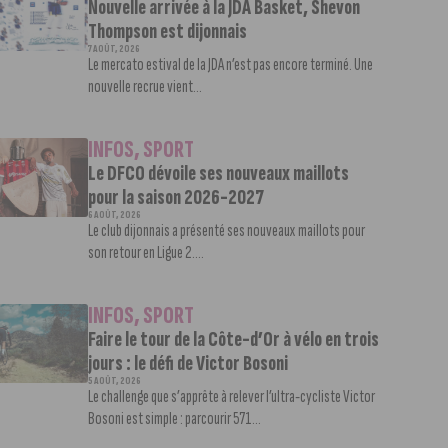
Nouvelle arrivée à la JDA Basket, Shevon
Thompson est dijonnais
7 AOÛT, 2026
Le mercato estival de la JDA n’est pas encore terminé. Une
nouvelle recrue vient...
INFOS
,
SPORT
Le DFCO dévoile ses nouveaux maillots
pour la saison 2026-2027
6 AOÛT, 2026
Le club dijonnais a présenté ses nouveaux maillots pour
son retour en Ligue 2....
INFOS
,
SPORT
Faire le tour de la Côte-d’Or à vélo en trois
jours : le défi de Victor Bosoni
5 AOÛT, 2026
Le challenge que s’apprête à relever l’ultra-cycliste Victor
Bosoni est simple : parcourir 571...