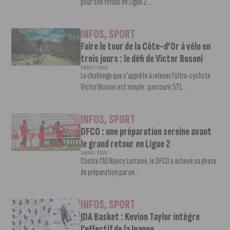
pour son retour en Ligue 2....
INFOS
,
SPORT
Faire le tour de la Côte-d’Or à vélo en
trois jours : le défi de Victor Bosoni
5 AOÛT, 2026
Le challenge que s’apprête à relever l’ultra-cycliste
Victor Bosoni est simple : parcourir 571...
INFOS
,
SPORT
DFCO : une préparation sereine avant
le grand retour en Ligue 2
3 AOÛT, 2026
Contre l’AS Nancy Lorraine, le DFCO a achevé sa phase
de préparation par un...
INFOS
,
SPORT
JDA Basket : Kevion Taylor intègre
l’effectif de la Jeanne