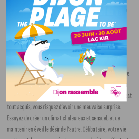
Les idées seront nombreuses, mais rares les possibilités de
les concrétiser. Tâchez de voir l’avenir avec réalisme. S’il
vous faut faire peau neuve, n’hésitez pas à déployer les
efforts nécessaires pour y parvenir.
Sagittaire
Méfiez-vous cette fois des dangers de la routine dans votre
vie de couple. Si vous vous enfermez dans vos habitudes en
croyant que l’amour de votre conjoint ou partenaire vous est
tout acquis, vous risquez d’avoir une mauvaise surprise.
Essayez de créer un climat chaleureux et sensuel, et de
maintenir en éveil le désir de l’autre. Célibataire, votre vie