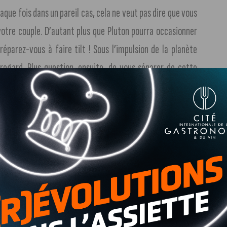
que fois dans un pareil cas, cela ne veut pas dire que vous
votre couple. D’autant plus que Pluton pourra occasionner
réparez-vous à faire tilt ! Sous l’impulsion de la planète
regard. Plus question, ensuite, de vous séparer de cette
ation dans votre travail. Vous aurez tant à faire qu’il va
 pas vous laisser déborder. Cela ne sera pas toujours facile,
 sur votre parcours.
 influence votre vie à deux ne devrait sans doute pas être
upiter. Cet astre est positif et devrait aider à faire régner
la balance va pencher ? Difficile de dire ! Vous serez, en