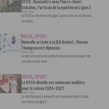
DFCO : Rencontre avec Pierre-Henri
Deballon, l’artisan de la montée en Ligue 2
7 AOÛT, 2026
Le DFCO est de retour en Ligue 2 après trois ans d’absence.
La saison...
INFOS
,
SPORT
Nouvelle arrivée à la JDA Basket, Shevon
Thompson est dijonnais
7 AOÛT, 2026
Le mercato estival de la JDA n’est pas encore terminé. Une
nouvelle recrue vient...
INFOS
,
SPORT
Le DFCO dévoile ses nouveaux maillots
pour la saison 2026-2027
6 AOÛT, 2026
Le club dijonnais a présenté ses nouveaux maillots pour
son retour en Ligue 2....