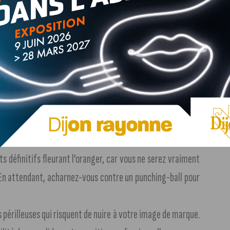
des astres – en ce qui concerne vos affaires de coeur. Une
uvelle vie se profileront à l’horizon.
L’insouciance ne sera pas de mise actuellement ; tenez-en
ces avec tout le sens pratique nécessaire.
 aujourd’hui. Vous aurez le don de trouver la petite phrase,
eur votre pauvre conjoint ou partenaire. Célibataire, ce ne
définitifs fleurant l’oranger, car vous ne serez vraiment
. En attendant, acharnez-vous contre un punching-ball pour
périlleuses qui risquent de nuire à votre image de marque.