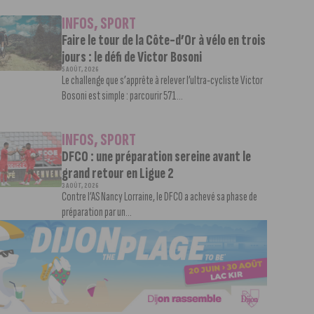
INFOS
,
SPORT
Faire le tour de la Côte-d’Or à vélo en trois
jours : le défi de Victor Bosoni
5 AOÛT, 2026
Le challenge que s’apprête à relever l’ultra-cycliste Victor
Bosoni est simple : parcourir 571...
INFOS
,
SPORT
DFCO : une préparation sereine avant le
grand retour en Ligue 2
3 AOÛT, 2026
Contre l’AS Nancy Lorraine, le DFCO a achevé sa phase de
préparation par un...