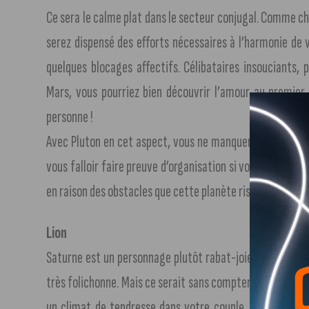
Ce sera le calme plat dans le secteur conjugal. Comme cha
serez dispensé des efforts nécessaires à l’harmonie de 
quelques blocages affectifs. Célibataires insouciants, p
Mars, vous pourriez bien découvrir l’amour au premier 
personne !
Avec Pluton en cet aspect, vous ne manquerez pas d’occup
vous falloir faire preuve d’organisation si vous ne voulez
en raison des obstacles que cette planète risque de semer
Lion
Saturne est un personnage plutôt rabat-joie, et sous son
très folichonne. Mais ce serait sans compter l’impact de J
un climat de tendresse dans votre couple. De quel côté 