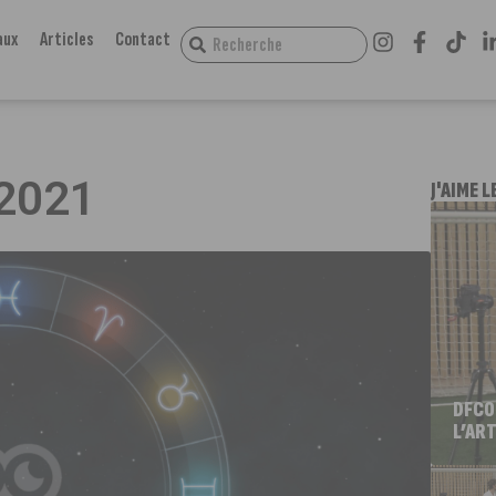
aux
Articles
Contact
/2021
J'AIME L
DFCO
L’ART