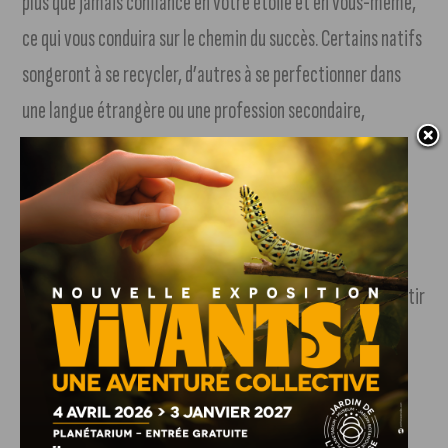
plus que jamais confiance en votre étoile et en vous-même,
ce qui vous conduira sur le chemin du succès. Certains natifs
songeront à se recycler, d’autres à se perfectionner dans
une langue étrangère ou une profession secondaire,
d’appoint. Bonne journée pour les interprètes, les
journalistes ainsi que les intellectuels du signe.
Scorpion
Pour être heureux en ménage, vous devrez absolument sortir
de votre réserve et dialoguer avec votre conjoint ou
partenaire, au lieu de ruminer vos griefs sans qu’il sache
jamais vraiment pourquoi vous lui en voulez. Autrement,
l’incompréhension risque de s’installer dans votre couple.