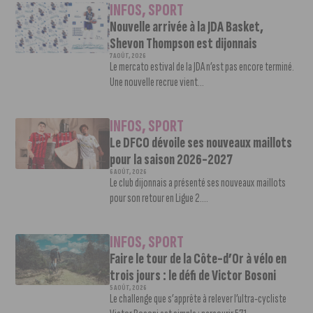
INFOS
,
SPORT
Nouvelle arrivée à la JDA Basket,
Shevon Thompson est dijonnais
7 AOÛT, 2026
Le mercato estival de la JDA n’est pas encore terminé.
Une nouvelle recrue vient...
INFOS
,
SPORT
Le DFCO dévoile ses nouveaux maillots
pour la saison 2026-2027
6 AOÛT, 2026
Le club dijonnais a présenté ses nouveaux maillots
pour son retour en Ligue 2....
INFOS
,
SPORT
Faire le tour de la Côte-d’Or à vélo en
trois jours : le défi de Victor Bosoni
5 AOÛT, 2026
Le challenge que s’apprête à relever l’ultra-cycliste