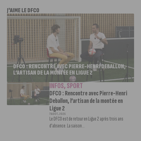
J'AIME LE DFCO
DFCO : RENCONTRE AVEC PIERRE-HENRI DEBALLON,
L’ARTISAN DE LA MONTÉE EN LIGUE 2
INFOS
,
SPORT
DFCO : Rencontre avec Pierre-Henri
Deballon, l’artisan de la montée en
Ligue 2
7 AOÛT, 2026
Le DFCO est de retour en Ligue 2 après trois ans
d’absence. La saison...