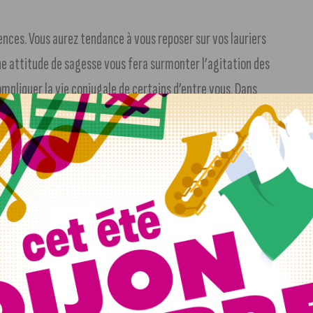
uences. Vous aurez tendance à vous reposer sur vos lauriers
Une attitude de sagesse vous fera surmonter l’agitation des
ompliquer la vie conjugale de certains d’entre vous. Dans
le silence et la bouderie, malgré vos efforts de
, qui chercheront à vous nuire. Si vous êtes suffisamment
 collaborateurs, tâchez d’être plus cordial.
urs relations amoureuses si elles laissent à désirer, à
ien la cause de vos déboires sentimentaux, vous vous
ainte et en n’ayant pour règle de conduite que vos