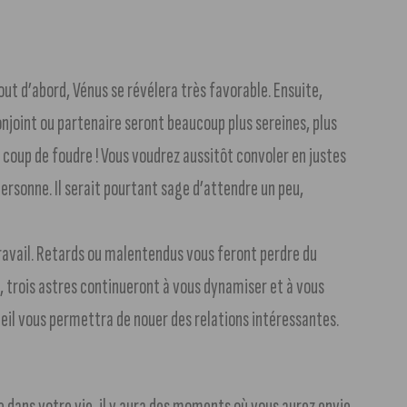
out d’abord, Vénus se révélera très favorable. Ensuite,
onjoint ou partenaire seront beaucoup plus sereines, plus
le coup de foudre ! Vous voudrez aussitôt convoler en justes
ersonne. Il serait pourtant sage d’attendre un peu,
ravail. Retards ou malentendus vous feront perdre du
 trois astres continueront à vous dynamiser et à vous
Soleil vous permettra de nouer des relations intéressantes.
e dans votre vie, il y aura des moments où vous aurez envie