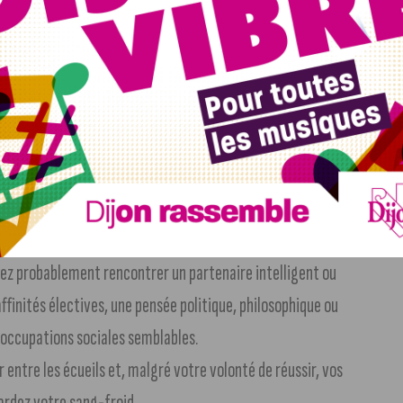
es. Si vous êtes marié, vous vous consacrerez avant tout à
e, qui sera cette fois sans grand relief.
, faire des choix essentiels concernant votre avenir
spensera pas d’être prudent.
 vous avez réussi dernièrement à régler des problèmes de
beaucoup plus facilement consolider vos liens affectifs.
 allez probablement rencontrer un partenaire intelligent ou
affinités électives, une pensée politique, philosophique ou
éoccupations sociales semblables.
 entre les écueils et, malgré votre volonté de réussir, vos
ardez votre sang-froid.