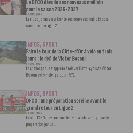
Le DFCO dévoile ses nouveaux maillots
pour la saison 2026-2027
6 AOÛT, 2026
Le club dijonnais a présenté ses nouveaux maillots pour
son retour en Ligue 2....
INFOS
,
SPORT
Faire le tour de la Côte-d’Or à vélo en trois
jours : le défi de Victor Bosoni
5 AOÛT, 2026
Le challenge que s’apprête à relever l’ultra-cycliste Victor
Bosoni est simple : parcourir 571...
INFOS
,
SPORT
DFCO : une préparation sereine avant le
grand retour en Ligue 2
3 AOÛT, 2026
Contre l’AS Nancy Lorraine, le DFCO a achevé sa phase de
préparation par un...