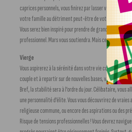
caprices personnels, vous finirez par lasser vos partenair
votre famille au détriment peut-être de votre vie conjugal
Vous serez bien inspiré pour prendre de grandes décisions
professionnel. Mars vous soutiendra. Mais cela ne vous di
Vierge
Vous aspirerez à la sérénité dans votre vie conjugale. Si
couple et à repartir sur de nouvelles bases, vous pourrez 
Bref, la stabilité sera à l’ordre du jour. Célibataire, vous
une personnalité d’élite. Vous vous découvrirez de vraies 
religieuse commune, ou encore des aspirations ou des pr
Risque de tensions professionnelles ! Vous devrez naviguer
progrès pourraient être sérieusement freinés. Surtout, g