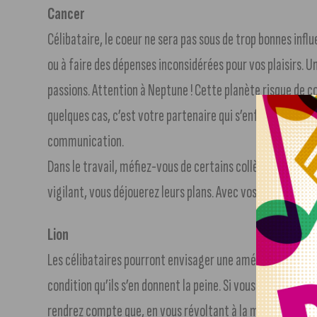
Cancer
Célibataire, le coeur ne sera pas sous de trop bonnes infl
ou à faire des dépenses inconsidérées pour vos plaisirs. 
passions. Attention à Neptune ! Cette planète risque de c
quelques cas, c’est votre partenaire qui s’enfermera dans 
communication.
Dans le travail, méfiez-vous de certains collègues jaloux
vigilant, vous déjouerez leurs plans. Avec vos collègues ou
Lion
Les célibataires pourront envisager une amélioration de le
condition qu’ils s’en donnent la peine. Si vous analysez b
rendrez compte que, en vous révoltant à la moindre contr