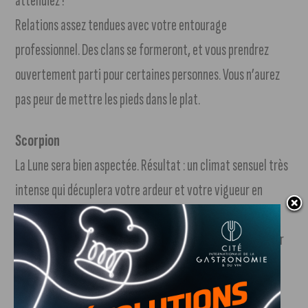
attendiez !
Relations assez tendues avec votre entourage
professionnel. Des clans se formeront, et vous prendrez
ouvertement parti pour certaines personnes. Vous n’aurez
pas peur de mettre les pieds dans le plat.
Scorpion
La Lune sera bien aspectée. Résultat : un climat sensuel très
intense qui décuplera votre ardeur et votre vigueur en
couple. Le feu de vos désirs vous brûlera, tandis que votre
excellente forme physique vous permettra de bien résister
en traversant sans dommage les dernières murailles
ardentes qui vous séparent de l’extase conjugale.