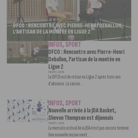
DFCO : RENCONTRE AVEC PIERRE-HENRI DEBALLON,
L’ARTISAN DE LA MONTÉE EN LIGUE 2
INFOS
,
SPORT
DFCO : Rencontre avec Pierre-Henri
Deballon, l’artisan de la montée en
Ligue 2
7 AOÛT, 2026
Le DFCO est de retour en Ligue 2 après trois ans
d’absence. La saison...
INFOS
,
SPORT
Nouvelle arrivée à la JDA Basket,
Shevon Thompson est dijonnais
7 AOÛT, 2026
Le mercato estival de la JDA n’est pas encore terminé.
Une nouvelle recrue vient...