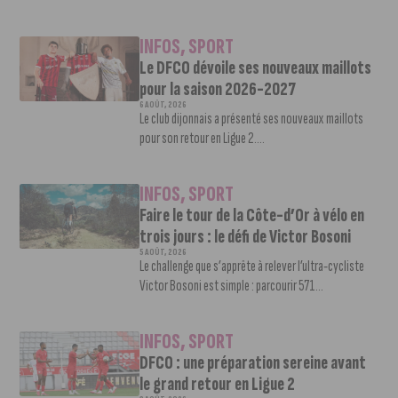
INFOS
,
SPORT
Le DFCO dévoile ses nouveaux maillots
pour la saison 2026-2027
6 AOÛT, 2026
Le club dijonnais a présenté ses nouveaux maillots
pour son retour en Ligue 2....
INFOS
,
SPORT
Faire le tour de la Côte-d’Or à vélo en
trois jours : le défi de Victor Bosoni
5 AOÛT, 2026
Le challenge que s’apprête à relever l’ultra-cycliste
Victor Bosoni est simple : parcourir 571...
INFOS
,
SPORT
DFCO : une préparation sereine avant
le grand retour en Ligue 2