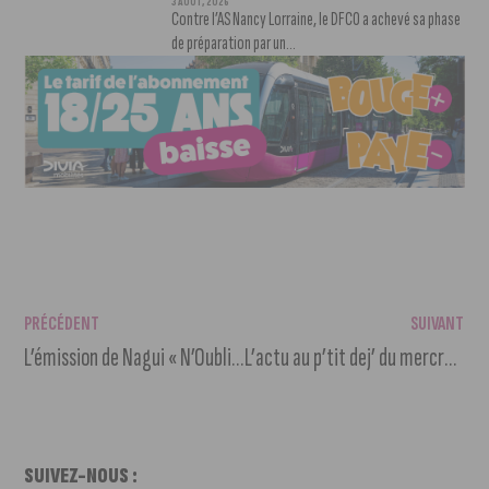
3 AOÛT, 2026
Contre l’AS Nancy Lorraine, le DFCO a achevé sa phase
de préparation par un...
PRÉCÉDENT
SUIVANT
L’émission de Nagui « N’Oubliez Pas Les Paroles ! » recherche des candidats en Côte d’Or
L’actu au p’tit dej’ du mercredi 17 mars 2021
SUIVEZ-NOUS :