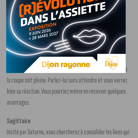
Célibataire, attention, la tentation sera forte ! Mais ne
compliquez pas votre vie conjugale en cédant à un
engouement soudain pour créer des liens que vous
regretteriez amèrement. Contentez-vous de ce que vous
avez.
Si votre salaire vous paraît dérisoire, ou si vous avez
quelques rancunes envers votre patron, n’attendez pas que
la coupe soit pleine. Parlez-lui sans attendre et vous verrez
bien sa réaction. Vous pourriez même en recevoir quelques
avantages.
Sagittaire
Incité par Saturne, vous chercherez à consolider les liens qui