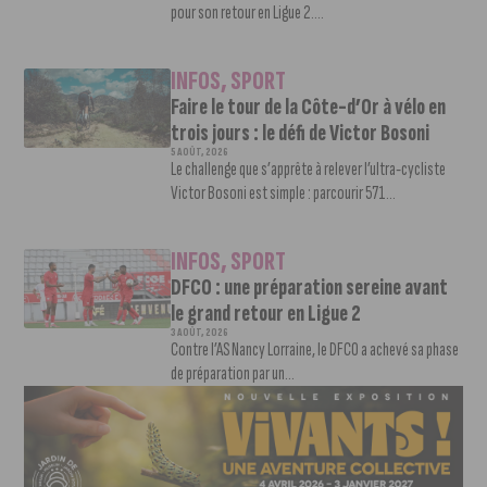
pour son retour en Ligue 2....
INFOS
,
SPORT
Faire le tour de la Côte-d’Or à vélo en
trois jours : le défi de Victor Bosoni
5 AOÛT, 2026
Le challenge que s’apprête à relever l’ultra-cycliste
Victor Bosoni est simple : parcourir 571...
INFOS
,
SPORT
DFCO : une préparation sereine avant
le grand retour en Ligue 2
3 AOÛT, 2026
Contre l’AS Nancy Lorraine, le DFCO a achevé sa phase
de préparation par un...