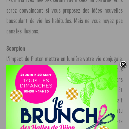
Les initiatives diverses seront favorisées par Saturne. Vous
serez convaincant si vous proposez des idées nouvelles
bousculant de vieilles habitudes. Mais ne vous noyez pas
dans les illusions.
Scorpion
L’impact de Pluton mettra en lumière votre vie conjugale.
Cet impact n’a rien de négatif : il va simplement vous
pousser à accorder davantage d’importance à vos relations
de couple, et à tout faire pour qu’elles vous comblent. Et
c’est là que le bât blesse. Si votre vie à deux ne vous satisfait
pas, vous ne serez en effet plus d’humeur à accepter le statu
quo. Si vous êtes libre, la solitude affective vous pèsera