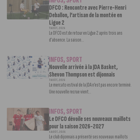
INFOS
,
SPORT
DFCO : Rencontre avec Pierre-Henri
Deballon, l’artisan de la montée en
Ligue 2
7 AOÛT, 2026
Le DFCO est de retour en Ligue 2 après trois ans
d’absence. La saison...
INFOS
,
SPORT
Nouvelle arrivée à la JDA Basket,
Shevon Thompson est dijonnais
7 AOÛT, 2026
Le mercato estival de la JDA n’est pas encore terminé.
Une nouvelle recrue vient...
INFOS
,
SPORT
Le DFCO dévoile ses nouveaux maillots
pour la saison 2026-2027
6 AOÛT, 2026
Le club dijonnais a présenté ses nouveaux maillots