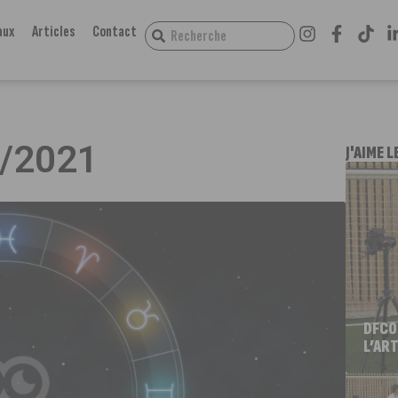
aux
Articles
Contact
4/2021
J'AIME L
DFCO
L’ART