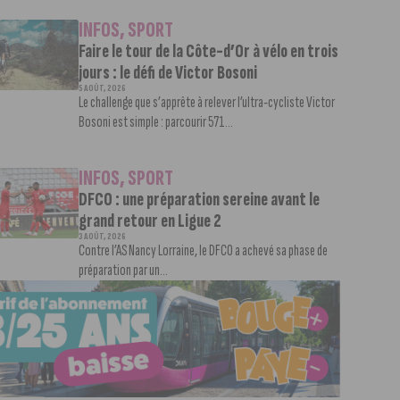
INFOS
,
SPORT
Faire le tour de la Côte-d’Or à vélo en trois
jours : le défi de Victor Bosoni
5 AOÛT, 2026
Le challenge que s’apprête à relever l’ultra-cycliste Victor
Bosoni est simple : parcourir 571...
INFOS
,
SPORT
DFCO : une préparation sereine avant le
grand retour en Ligue 2
3 AOÛT, 2026
Contre l’AS Nancy Lorraine, le DFCO a achevé sa phase de
préparation par un...