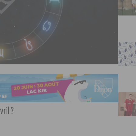
ril ?