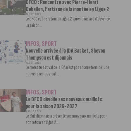
DFCO : Rencontre avec Pierre-Henri
Deballon, l’artisan de la montée en Ligue 2
7 AOÛT, 2026
Le DFCO est de retour en Ligue 2 après trois ans d’absence.
La saison...
INFOS
,
SPORT
Nouvelle arrivée à la JDA Basket, Shevon
Thompson est dijonnais
7 AOÛT, 2026
Le mercato estival de la JDA n’est pas encore terminé. Une
nouvelle recrue vient...
INFOS
,
SPORT
Le DFCO dévoile ses nouveaux maillots
pour la saison 2026-2027
6 AOÛT, 2026
Le club dijonnais a présenté ses nouveaux maillots pour
son retour en Ligue 2....