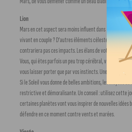
Mars, de vous démener comme un beau diable pour réussir
Lion
Mars en cet aspect sera moins influent dans le domaine d
vivant en couple ? D’autres éléments célestes s’activer
contrariera pas ces impacts. Les élans de votre coeur s’a
Vous, qui êtes parfois un peu trop cérébral, vous oublier
vous laisser porter que par vos instincts. Une rencontre i
Si le Soleil vous donne de belles ambitions, les moyens de
restrictive et démoralisante. Un conseil : utilisez cette jo
certaines planètes vont vous inspirer de nouvelles idées 
défendre en ce moment contre vents et marées.
Vierge