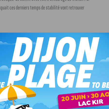
nquait ces derniers temps de stabilité vont retrouver
ur que vos sentiments cette fois-ci. Mars et la Lune
té de ne pas remettre à une autre nuit ce que vous pouvez
s obligations professionnelles pourraient avoir de
e vous voir en coup de vent, votre bien-aimé va finir par
subiront l’influence de nombreuses planètes. Au positif,
 le Soleil risque de provoquer quelques petits contretemps
s empêchera pas, dopé comme vous l’êtes par le soutien de