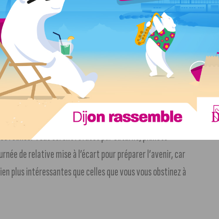
.
u coeur que d’habitude. Mais que vous importera, natifs
ont pour vous rendre d’humeur amoureuse. Et Mars ne
ccompagneront cette fois d’un net regain de sensualité.
ez complètement d’analyser ce qui vous arrive pour ne plus
mportante semble dans l’air pour les solitaires.
 les réaliser vous seront refusés par Saturne, planète
urnée de relative mise à l’écart pour préparer l’avenir, car
bien plus intéressantes que celles que vous vous obstinez à