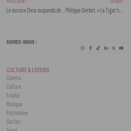
PRÉCÉDENT
SUIVANT
Le service Divia suspendu dès ce vendredi soir et ce week-end
Philippe Gerbet. « Le Tiger’s Fights 5 sera un mix événement »
SUIVEZ-NOUS :
CULTURE & LOISIRS
Cinéma
Culture
Emploi
Musique
Patrimoine
Sorties
Sport