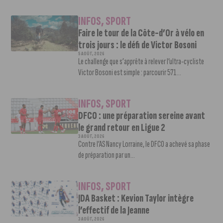
INFOS
,
SPORT
Faire le tour de la Côte-d’Or à vélo en
trois jours : le défi de Victor Bosoni
5 AOÛT, 2026
Le challenge que s’apprête à relever l’ultra-cycliste
Victor Bosoni est simple : parcourir 571...
INFOS
,
SPORT
DFCO : une préparation sereine avant
le grand retour en Ligue 2
3 AOÛT, 2026
Contre l’AS Nancy Lorraine, le DFCO a achevé sa phase
de préparation par un...
INFOS
,
SPORT
JDA Basket : Kevion Taylor intègre
l’effectif de la Jeanne
3 AOÛT, 2026