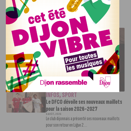
12h
, et les courses sont programmées de 14h à 18h.
J'AIME LE DFCO
LE DFCO DÉVOILE SES NOUVEAUX MAILLOTS POUR LA
SAISON 2026-2027
INFOS
,
SPORT
Le DFCO dévoile ses nouveaux maillots
pour la saison 2026-2027
6 AOÛT, 2026
Le club dijonnais a présenté ses nouveaux maillots
pour son retour en Ligue 2....