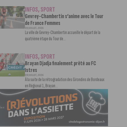
INFOS
,
SPORT
Gevrey-Chambertin s’anime avec le Tour
de France Femmes
30 JUILLET, 2026
La ville de Gevrey-Chambertin accueille le départ de la
quatrième étape du Tour de...
INFOS
,
SPORT
Brayan Djadja finalement prêté au FC
Istres
28 JUILLET, 2026
À la suite de la rétrogradation des Girondins de Bordeaux
en Régional 1, Brayan...