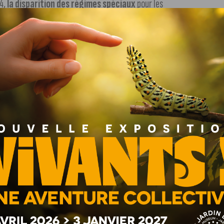
14,
la disparition des régimes spéciaux
pour les
 seront également décalés de 2 ans afin de pouvoir
2010. Resteront seulement trois exceptions : les marins
 Paris (40 ans) et la Comédie française (57 ans).
ttu à l’Assemblée Nationale à partir du 30 janvier, puis il
plication du texte pour la fin de l’été.
 principaux syndicats.
Un rassemblement est prévu à
 la Libération.