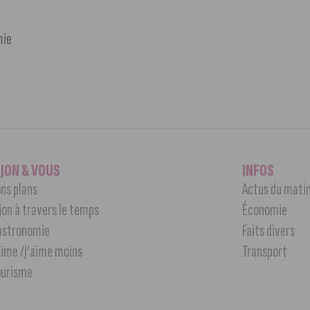
mie
IJON & VOUS
INFOS
ns plans
Actus du mati
jon à travers le temps
Économie
astronomie
Faits divers
aime /J’aime moins
Transport
ourisme