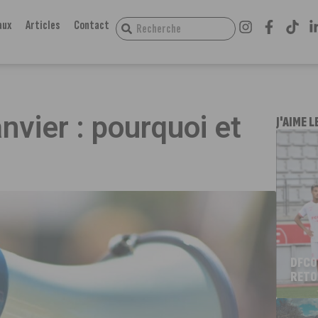
aux
Articles
Contact
nvier : pourquoi et
J'AIME L
DFCO
RETO