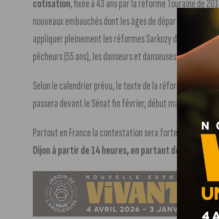
cotisation
, fixée à 43 ans par la réforme Touraine de 20
nouveaux embauchés dont les âges de départ à la retraite
appliquer pleinement les réformes Sarkozy de 2007 et de 
pêcheurs (55 ans), les danseurs et danseuses de l’Opéra de
Selon le calendrier prévu, le texte de la réforme sera déba
passera devant le Sénat fin février, début mars pour une ap
Partout en France la contestation sera forte annonce les
Dijon à partir de 14 heures, en partant de la place de