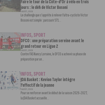
Faire le tour de la Côte-d’Or à vélo en trois
jours : le défi de Victor Bosoni
5 AOÛT, 2026
Le challenge que s’apprête à relever l’ultra-cycliste Victor
Bosoni est simple : parcourir 571...
INFOS
,
SPORT
DFCO : une préparation sereine avant le
grand retour en Ligue 2
3 AOÛT, 2026
Contre l’AS Nancy Lorraine, le DFCO a achevé sa phase de
préparation par un...
INFOS
,
SPORT
JDA Basket : Kevion Taylor intègre
l’effectif de la Jeanne
3 AOÛT, 2026
Pour se renforcer avant le début de la saison 2026-2027,
la JDA Basket accueille...