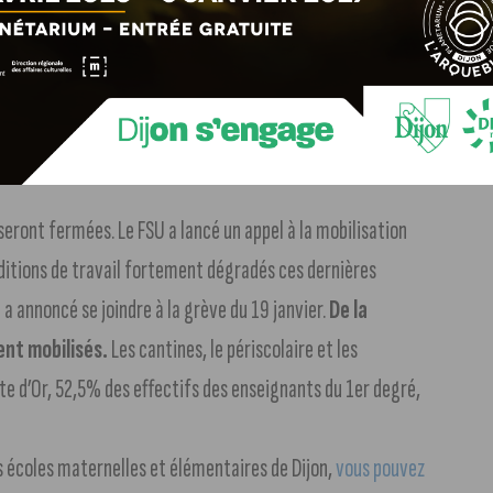
t secteur par secteur
encent dès mercredi soir et aucun TGV ne circulera la
îtra également des modifications.
Toutes les infos et les
en).
seront fermées. Le FSU a lancé un appel à la mobilisation
onditions de travail fortement dégradés ces dernières
 a annoncé se joindre à la grève du 19 janvier.
De la
ent mobilisés.
Les cantines, le périscolaire et les
te d’Or, 52,5% des effectifs des enseignants du 1er degré,
es écoles maternelles et élémentaires de Dijon,
vous pouvez