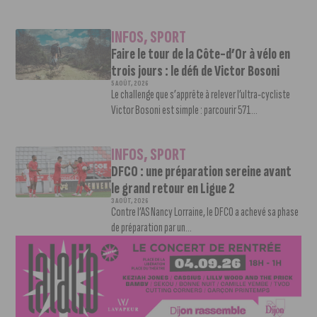
INFOS
,
SPORT
Faire le tour de la Côte-d’Or à vélo en
trois jours : le défi de Victor Bosoni
5 AOÛT, 2026
Le challenge que s’apprête à relever l’ultra-cycliste
Victor Bosoni est simple : parcourir 571...
INFOS
,
SPORT
DFCO : une préparation sereine avant
le grand retour en Ligue 2
3 AOÛT, 2026
Contre l’AS Nancy Lorraine, le DFCO a achevé sa phase
de préparation par un...