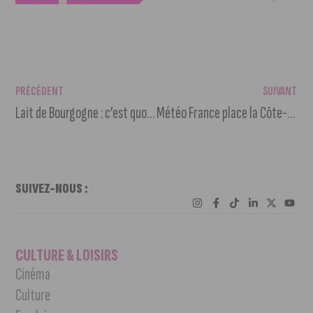
PRÉCÉDENT
SUIVANT
Lait de Bourgogne : c’est quoi cette bouteille de lait ?
Météo France place la Côte-d’Or en vigilance Orange neige et verglas
SUIVEZ-NOUS :
CULTURE & LOISIRS
Cinéma
Culture