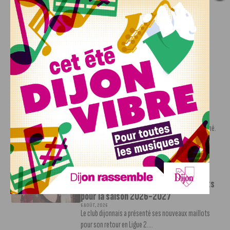
DFCO : Rencontre avec Pierre-Henri
Deballon, l’artisan de la montée en
Ligue 2
7 AOÛT, 2026
Le DFCO est de retour en Ligue 2 après trois ans
d’absence. La saison...
INFOS
,
SPORT
Nouvelle arrivée à la JDA Basket,
Shevon Thompson est dijonnais
7 AOÛT, 2026
Le mercato estival de la JDA n’est pas encore terminé.
Une nouvelle recrue vient...
INFOS
,
SPORT
Le DFCO dévoile ses nouveaux maillots
pour la saison 2026-2027
6 AOÛT, 2026
Le club dijonnais a présenté ses nouveaux maillots
pour son retour en Ligue 2....