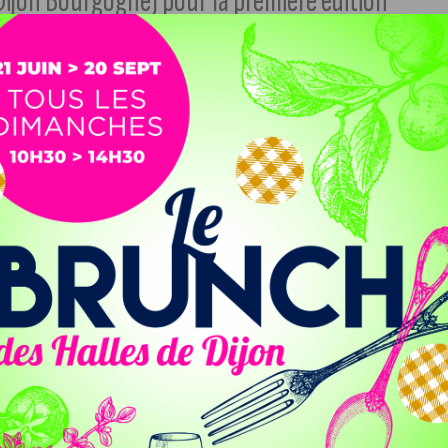
Dijon Bourgogne) pour la première édition
France dédié au hip-hop.
rendez-vous qui lui était dédié à 100%. Car, même si les
de plus en plus conquises par les artistes hip-hop, la
nt fort en la matière. Golden Coast prendra cette place en
et 14 septembre à Dijon sur l’ancienne Base Aérienne
e
« mini société »
des codes qu’une nouvelle génération
idéré souvent, à tort, comme un style de musique
t les 50 ans d’existence en 2023, est incontestablement le
 ces dix dernières années.