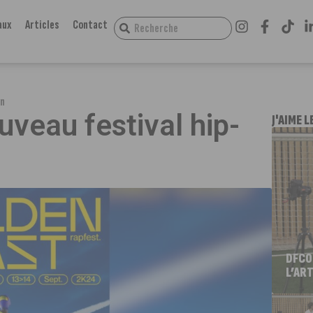
aux
Articles
Contact
on
uveau festival hip-
J'AIME L
DFCO
L’ART