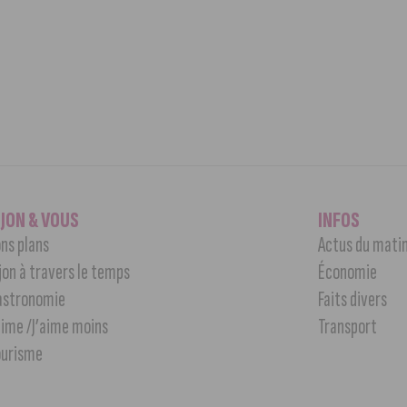
IJON & VOUS
INFOS
ns plans
Actus du mati
jon à travers le temps
Économie
astronomie
Faits divers
aime /J’aime moins
Transport
ourisme