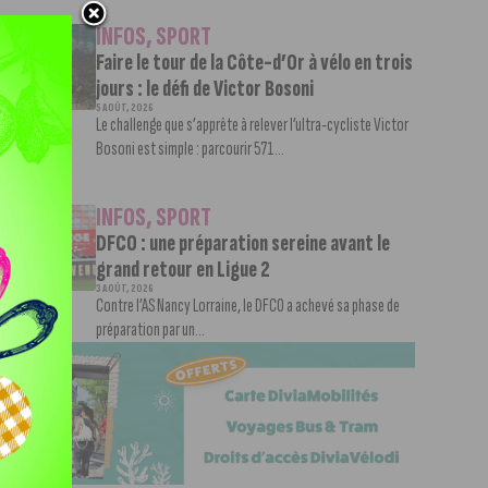
INFOS
,
SPORT
Faire le tour de la Côte-d’Or à vélo en trois
jours : le défi de Victor Bosoni
5 AOÛT, 2026
Le challenge que s’apprête à relever l’ultra-cycliste Victor
Bosoni est simple : parcourir 571...
INFOS
,
SPORT
DFCO : une préparation sereine avant le
grand retour en Ligue 2
3 AOÛT, 2026
Contre l’AS Nancy Lorraine, le DFCO a achevé sa phase de
préparation par un...