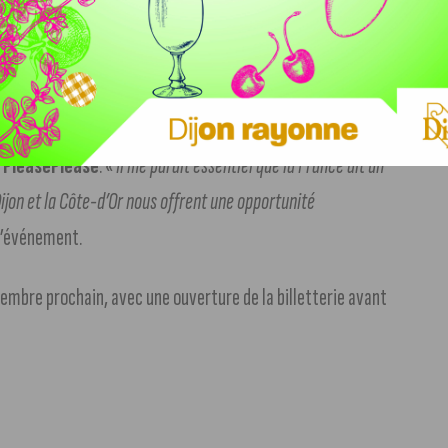
ses côtés Live Affair, PlayTwo Live et la société de
e PleasePlease
. «
Il me paraît essentiel que la France ait un
ijon et la Côte-d’Or nous offrent une opportunité
 l’événement.
mbre prochain, avec une ouverture de la billetterie avant