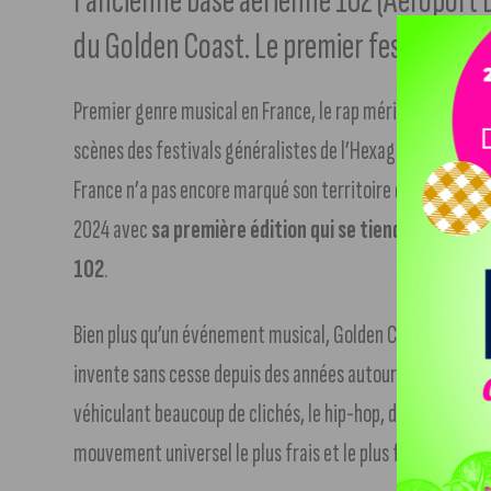
l’ancienne base aérienne 102 (Aéroport 
du Golden Coast. Le premier festival en 
Premier genre musical en France, le rap méritait bien un 
scènes des festivals généralistes de l’Hexagone se voient 
France n’a pas encore marqué son territoire d’un événeme
2024 avec
sa première édition qui se tiendra les 13 
102
.
Bien plus qu’un événement musical, Golden Coast sera un
invente sans cesse depuis des années autour du rap. Cons
véhiculant beaucoup de clichés, le hip-hop, dont on fêtai
mouvement universel le plus frais et le plus foisonnant de