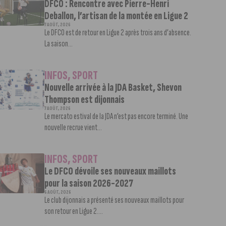
DFCO : Rencontre avec Pierre-Henri
Deballon, l’artisan de la montée en Ligue 2
7 AOÛT, 2026
Le DFCO est de retour en Ligue 2 après trois ans d’absence.
La saison...
INFOS
,
SPORT
Nouvelle arrivée à la JDA Basket, Shevon
Thompson est dijonnais
7 AOÛT, 2026
Le mercato estival de la JDA n’est pas encore terminé. Une
nouvelle recrue vient...
INFOS
,
SPORT
Le DFCO dévoile ses nouveaux maillots
pour la saison 2026-2027
6 AOÛT, 2026
Le club dijonnais a présenté ses nouveaux maillots pour
son retour en Ligue 2....