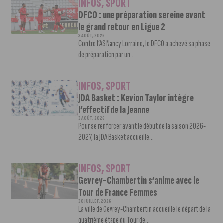
INFOS
,
SPORT
DFCO : une préparation sereine avant
le grand retour en Ligue 2
3 AOÛT, 2026
Contre l’AS Nancy Lorraine, le DFCO a achevé sa phase
de préparation par un...
INFOS
,
SPORT
JDA Basket : Kevion Taylor intègre
l’effectif de la Jeanne
3 AOÛT, 2026
Pour se renforcer avant le début de la saison 2026-
2027, la JDA Basket accueille...
INFOS
,
SPORT
Gevrey-Chambertin s’anime avec le
Tour de France Femmes
30 JUILLET, 2026
La ville de Gevrey-Chambertin accueille le départ de la
quatrième étape du Tour de...