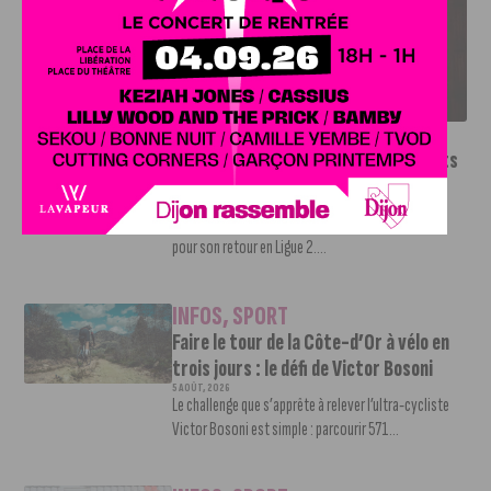
LE DFCO DÉVOILE SES NOUVEAUX MAILLOTS POUR LA
SAISON 2026-2027
INFOS
,
SPORT
Le DFCO dévoile ses nouveaux maillots
pour la saison 2026-2027
6 AOÛT, 2026
Le club dijonnais a présenté ses nouveaux maillots
pour son retour en Ligue 2....
INFOS
,
SPORT
Faire le tour de la Côte-d’Or à vélo en
trois jours : le défi de Victor Bosoni
5 AOÛT, 2026
Le challenge que s’apprête à relever l’ultra-cycliste
Victor Bosoni est simple : parcourir 571...