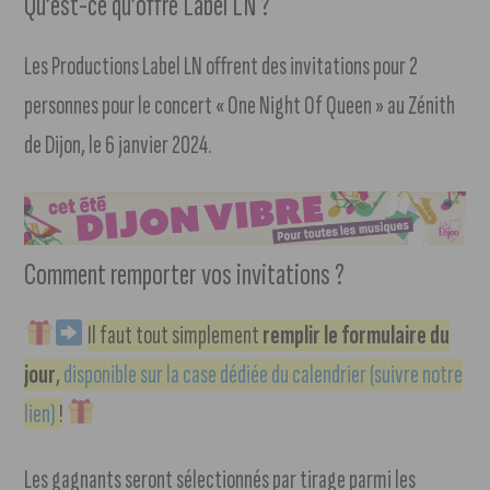
Qu’est-ce qu’offre Label LN ?
Les Productions Label LN offrent des invitations pour 2
personnes pour le concert « One Night Of Queen » au Zénith
de Dijon, le 6 janvier 2024.
Comment remporter vos invitations ?
Il faut tout simplement
remplir le formulaire du
jour
,
disponible sur la case dédiée du calendrier (suivre notre
lien)
!
Les gagnants seront sélectionnés par tirage parmi les