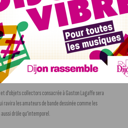
sion de rencontrer le constructeur de ce modèle hommage. Il
a genèse de cette voiture culte et partager souvenirs et
D
es et d’objets collectors consacrée à Gaston Lagaffe sera
qui ravira les amateurs de bande dessinée comme les
 aussi drôle qu’intemporel.