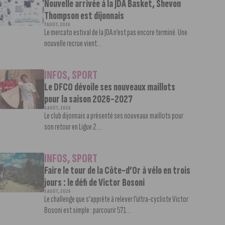
Nouvelle arrivée à la JDA Basket, Shevon
Thompson est dijonnais
7 AOÛT, 2026
Le mercato estival de la JDA n’est pas encore terminé. Une
nouvelle recrue vient...
INFOS
,
SPORT
Le DFCO dévoile ses nouveaux maillots
pour la saison 2026-2027
6 AOÛT, 2026
Le club dijonnais a présenté ses nouveaux maillots pour
son retour en Ligue 2....
INFOS
,
SPORT
Faire le tour de la Côte-d’Or à vélo en trois
jours : le défi de Victor Bosoni
5 AOÛT, 2026
Le challenge que s’apprête à relever l’ultra-cycliste Victor
Bosoni est simple : parcourir 571...