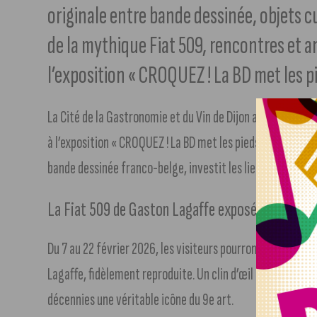
originale entre bande dessinée, objets c
de la mythique Fiat 509, rencontres et 
l’exposition « CROQUEZ ! La BD met les pi
La Cité de la Gastronomie et du Vin de Dijon accueille un i
à l’exposition « CROQUEZ ! La BD met les pieds dans le plat
bande dessinée franco-belge, investit les lieux pour une 
La Fiat 509 de Gaston Lagaffe exposée à la Cité
Du 7 au 22 février 2026, les visiteurs pourront découvrir d
Lagaffe, fidèlement reproduite. Un clin d’œil emblématiqu
décennies une véritable icône du 9e art.