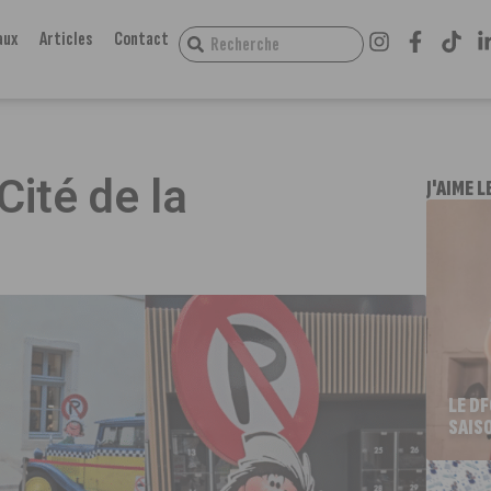
aux
Articles
Contact
Cité de la
J'AIME L
LE D
SAIS