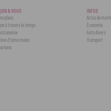
IJON & VOUS
INFOS
ns plans
Actus du mati
jon à travers le temps
Économie
astronomie
Faits divers
aime /J’aime moins
Transport
ourisme