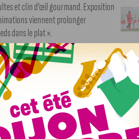
ultes et clin d’œil gourmand. Exposition
animations viennent prolonger
eds dans le plat ».
nvité pour le moins inattendu en ce mois de février. En écho
 », l’univers de Gaston Lagaffe, figure incontournable de la
programmation à la fois culturelle, ludique et gourmande.
ans le hall de la Cité la mythique Fiat 509 de Gaston
e à ce personnage créé par Franquin, devenu au fil des