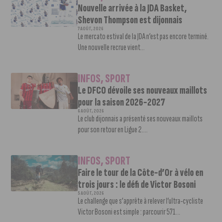
Nouvelle arrivée à la JDA Basket,
Shevon Thompson est dijonnais
7 AOÛT, 2026
Le mercato estival de la JDA n’est pas encore terminé.
Une nouvelle recrue vient...
INFOS
,
SPORT
Le DFCO dévoile ses nouveaux maillots
pour la saison 2026-2027
6 AOÛT, 2026
Le club dijonnais a présenté ses nouveaux maillots
pour son retour en Ligue 2....
INFOS
,
SPORT
Faire le tour de la Côte-d’Or à vélo en
trois jours : le défi de Victor Bosoni
5 AOÛT, 2026
Le challenge que s’apprête à relever l’ultra-cycliste
Victor Bosoni est simple : parcourir 571...