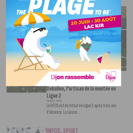
J'AIME LE DFCO
DFCO : RENCONTRE AVEC PIERRE-HENRI DEBALLON,
L’ARTISAN DE LA MONTÉE EN LIGUE 2
INFOS
,
SPORT
DFCO : Rencontre avec Pierre-Henri
Deballon, l’artisan de la montée en
Ligue 2
7 AOÛT, 2026
Le DFCO est de retour en Ligue 2 après trois ans
d’absence. La saison...
INFOS
,
SPORT