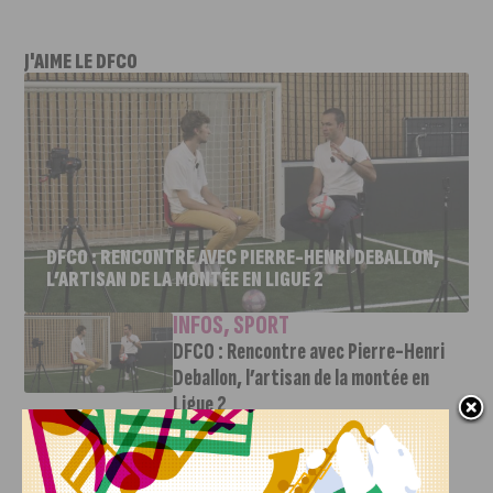
J'AIME LE DFCO
DFCO : RENCONTRE AVEC PIERRE-HENRI DEBALLON,
L’ARTISAN DE LA MONTÉE EN LIGUE 2
INFOS
,
SPORT
DFCO : Rencontre avec Pierre-Henri
Deballon, l’artisan de la montée en
Ligue 2
7 AOÛT, 2026
Le DFCO est de retour en Ligue 2 après trois ans
d’absence. La saison...