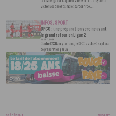
Le challenge que s’apprête à relever l’ultra-cycliste
Victor Bosoni est simple : parcourir 571...
INFOS
,
SPORT
DFCO : une préparation sereine avant
le grand retour en Ligue 2
3 AOÛT, 2026
Contre l’AS Nancy Lorraine, le DFCO a achevé sa phase
de préparation par un...
PRÉCÉDENT
SUIVANT