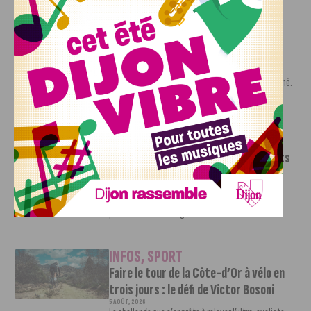
INFOS
,
SPORT
Nouvelle arrivée à la JDA Basket,
Shevon Thompson est dijonnais
7 AOÛT, 2026
Le mercato estival de la JDA n’est pas encore terminé.
Une nouvelle recrue vient...
INFOS
,
SPORT
Le DFCO dévoile ses nouveaux maillots
pour la saison 2026-2027
6 AOÛT, 2026
Le club dijonnais a présenté ses nouveaux maillots
pour son retour en Ligue 2....
INFOS
,
SPORT
Faire le tour de la Côte-d’Or à vélo en
trois jours : le défi de Victor Bosoni
5 AOÛT, 2026