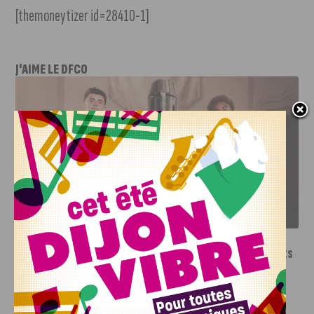
[themoneytizer id=28410-1]
J'AIME LE DFCO
LE DFCO DÉVOILE SES NOUVEAUX MAILLOTS POUR LA
SAISON 2026-2027
INFOS
,
SPORT
Le DFCO dévoile ses nouveaux maillots
pour la saison 2026-2027
6 AOÛT, 2026
Le club dijonnais a présenté ses nouveaux maillots
pour son retour en Ligue 2....