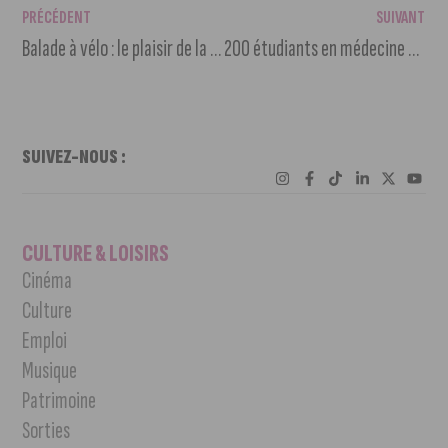
PRÉCÉDENT
SUIVANT
Balade à vélo : le plaisir de la ville !
200 étudiants en médecine de Dijon au plus grand tournoi omnisport de France
SUIVEZ-NOUS :
CULTURE & LOISIRS
Cinéma
Culture
Emploi
Musique
Patrimoine
Sorties