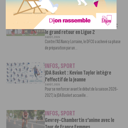
Victor Bosoni est simple : parcourir 571...
INFOS
,
SPORT
DFCO : une préparation sereine avant
le grand retour en Ligue 2
3 AOÛT, 2026
Contre l’AS Nancy Lorraine, le DFCO a achevé sa phase
de préparation par un...
INFOS
,
SPORT
JDA Basket : Kevion Taylor intègre
l’effectif de la Jeanne
3 AOÛT, 2026
Pour se renforcer avant le début de la saison 2026-
2027, la JDA Basket accueille...
INFOS
,
SPORT
Gevrey-Chambertin s’anime avec le
Tour de France Femmes