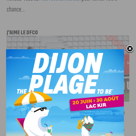
chance…
J'AIME LE DFCO
DFCO : UNE PRÉPARATION SEREINE AVANT LE GRAND
RETOUR EN LIGUE 2
INFOS
,
SPORT
Faire le tour de la Côte-d’Or à vélo en
trois jours : le défi de Victor Bosoni
5 AOÛT, 2026
Le challenge que s’apprête à relever l’ultra-cycliste