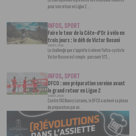
pour son retour en Ligue 2....
INFOS
,
SPORT
Faire le tour de la Côte-d’Or à vélo en
trois jours : le défi de Victor Bosoni
5 AOÛT, 2026
Le challenge que s’apprête à relever l’ultra-cycliste
Victor Bosoni est simple : parcourir 571...
INFOS
,
SPORT
DFCO : une préparation sereine avant
le grand retour en Ligue 2
3 AOÛT, 2026
Contre l’AS Nancy Lorraine, le DFCO a achevé sa phase
de préparation par un...