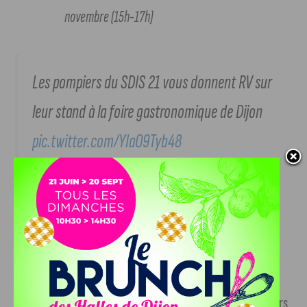
novembre (15h-17h)
Les pompiers du SDIS 21 vous donnent RV sur
leur stand à la foire gastronomique de Dijon
pic.twitter.com/YIaO9Tyb48
— Préfet Bourgogne-Franche-Comté, Préfet
Côte-d'Or (@Prefet21_BFC)
October 30, 2015
Sans oublier un simulateur de conduite d’engins de pompiers