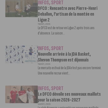
INFOS
,
SPORT
DFCO : Rencontre avec Pierre-Henri
Deballon, l’artisan de la montée en
Ligue 2
7 AOÛT, 2026
Le DFCO est de retour en Ligue 2 après trois ans
d’absence. La saison...
INFOS
,
SPORT
Nouvelle arrivée à la JDA Basket,
Shevon Thompson est dijonnais
7 AOÛT, 2026
Le mercato estival de la JDA n’est pas encore terminé.
Une nouvelle recrue vient...
INFOS
,
SPORT
Le DFCO dévoile ses nouveaux maillots
pour la saison 2026-2027
6 AOÛT, 2026
Le club dijonnais a présenté ses nouveaux maillots