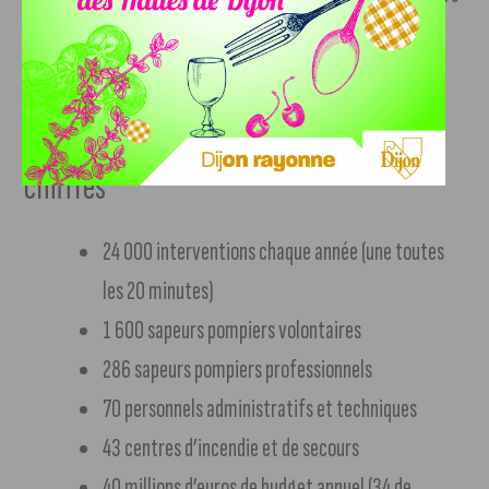
ainsi que des animations pour le jeune public avec des
ateliers créatifs, un atelier ludique, un jeu de piste,…
Les pompiers de Côte-d’Or en quelques
chiffres
24 000 interventions chaque année (une toutes
les 20 minutes)
1 600 sapeurs pompiers volontaires
286 sapeurs pompiers professionnels
70 personnels administratifs et techniques
43 centres d’incendie et de secours
40 millions d’euros de budget annuel (34 de