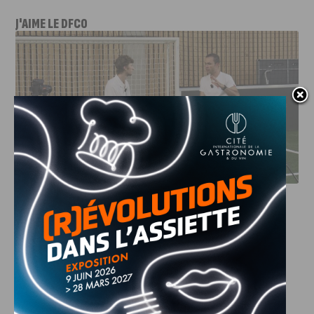
J'AIME LE DFCO
DFCO : RENCONTRE AVEC PIERRE-HENRI DEBALLON,
L’ARTISAN DE LA MONTÉE EN LIGUE 2
INFOS
,
SPORT
DFCO : Rencontre avec Pierre-Henri
Deballon, l’artisan de la montée en
Ligue 2
7 AOÛT, 2026
Le DFCO est de retour en Ligue 2 après trois ans
d’absence. La saison...