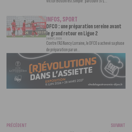
Victor Bosoni est simple : parcourir 571...
INFOS
,
SPORT
DFCO : une préparation sereine avant
le grand retour en Ligue 2
3 AOÛT, 2026
Contre l’AS Nancy Lorraine, le DFCO a achevé sa phase
de préparation par un...
PRÉCÉDENT
SUIVANT