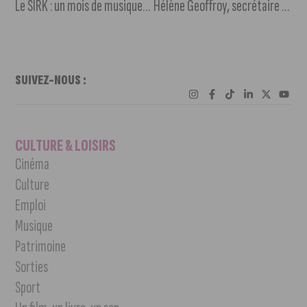
Le SIRK : un mois de musiques électroniques à Dijon !
Hélène Geoffroy, secrétaire d’État à la Ville, en visite à Dijon vendredi
SUIVEZ-NOUS :
CULTURE & LOISIRS
Cinéma
Culture
Emploi
Musique
Patrimoine
Sorties
Sport