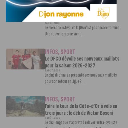
INFOS
,
SPORT
Nouvelle arrivée à la JDA Basket,
Shevon Thompson est dijonnais
7 AOÛT, 2026
Le mercato estival de la JDA n’est pas encore terminé.
Une nouvelle recrue vient...
INFOS
,
SPORT
Le DFCO dévoile ses nouveaux maillots
pour la saison 2026-2027
6 AOÛT, 2026
Le club dijonnais a présenté ses nouveaux maillots
pour son retour en Ligue 2....
INFOS
,
SPORT
Faire le tour de la Côte-d’Or à vélo en
trois jours : le défi de Victor Bosoni
5 AOÛT, 2026
Le challenge que s’apprête à relever l’ultra-cycliste