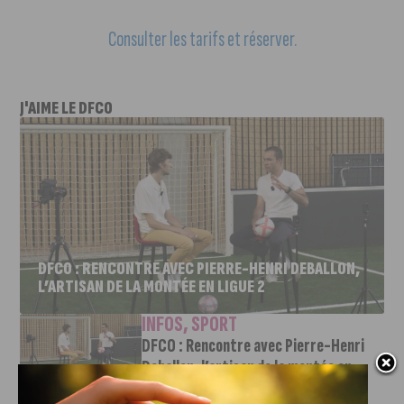
Consulter les tarifs et réserver.
J'AIME LE DFCO
DFCO : RENCONTRE AVEC PIERRE-HENRI DEBALLON,
L’ARTISAN DE LA MONTÉE EN LIGUE 2
INFOS
,
SPORT
DFCO : Rencontre avec Pierre-Henri
Deballon, l’artisan de la montée en
Ligue 2