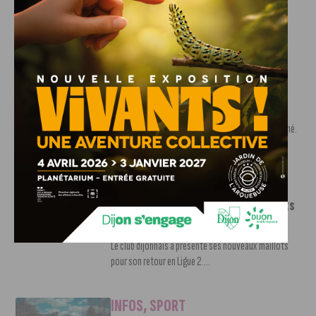
7 AOÛT, 2026
Le DFCO est de retour en Ligue 2 après trois ans
d’absence. La saison...
INFOS
,
SPORT
Nouvelle arrivée à la JDA Basket,
Shevon Thompson est dijonnais
7 AOÛT, 2026
Le mercato estival de la JDA n’est pas encore terminé.
Une nouvelle recrue vient...
INFOS
,
SPORT
Le DFCO dévoile ses nouveaux maillots
pour la saison 2026-2027
6 AOÛT, 2026
Le club dijonnais a présenté ses nouveaux maillots
pour son retour en Ligue 2....
INFOS
,
SPORT