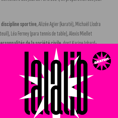
 discipline sportive
, Alizée Agier (karaté), Michaël Llodra
uil), Léa Ferney (para tennis de table), Alexis Miellet
ersonnalités de la société civile
, dont Karine Jobard-
nte de l’association White-Sutton France, Alain Donnat,
ppe Girard, entrepreneur.