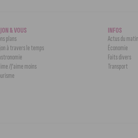
IJON & VOUS
INFOS
ns plans
Actus du mati
jon à travers le temps
Économie
astronomie
Faits divers
aime /J’aime moins
Transport
ourisme