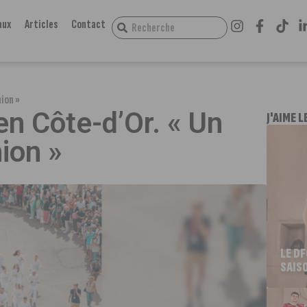
aux
Articles
Contact
ion »
n Côte-d’Or. « Un
J'AIME L
ion »
LE D
SAIS