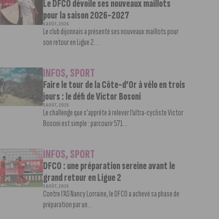
Le DFCO dévoile ses nouveaux maillots
pour la saison 2026-2027
6 AOÛT, 2026
Le club dijonnais a présenté ses nouveaux maillots pour
son retour en Ligue 2....
INFOS
,
SPORT
Faire le tour de la Côte-d’Or à vélo en trois
jours : le défi de Victor Bosoni
5 AOÛT, 2026
Le challenge que s’apprête à relever l’ultra-cycliste Victor
Bosoni est simple : parcourir 571...
INFOS
,
SPORT
DFCO : une préparation sereine avant le
grand retour en Ligue 2
3 AOÛT, 2026
Contre l’AS Nancy Lorraine, le DFCO a achevé sa phase de
préparation par un...