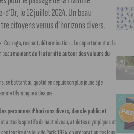
yés pour le passage de la Flamme
-d’Or, le 12 juillet 2024. Un beau
re citoyens venus d’horizons divers.
ux ! Courage, respect, détermination… Le département et la
un beau
moment de fraternité autour des valeurs du
ns, se battant au quotidien depuis son plus jeune âge
 Flamme Olympique à Beaune.
des personnes d’horizons divers, dans le public et
s et actuels sportifs de haut niveau, athlètes olympiques et
centenaire des Jeux de Paris 1924, en préparation des Jeux