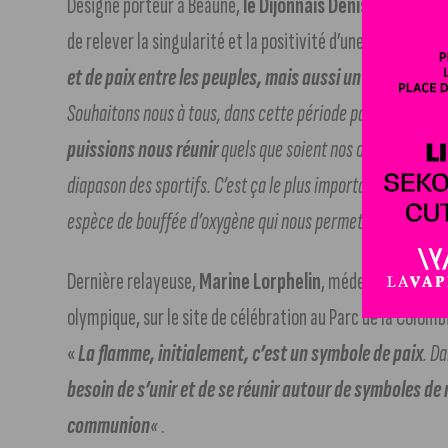
Désigné porteur à Beaune,
le Dijonnais Denis Brogniart
de relever la singularité et la positivité d’une tel rassem
et de paix entre les peuples, mais aussi un moment 
Souhaitons nous à tous, dans cette période particulièrem
puissions nous réunir
quels que soient nos obédiences, po
diapason des sportifs. C’est ça le plus important. Je crois 
espèce de bouffée d’oxygène qui nous permettra d’aborder
Dernière relayeuse,
Marine Lorphelin
, médecin et Miss F
olympique, sur le site de célébration au Parc de la Colomb
«
La flamme, initialement, c’est un symbole de paix
. D
besoin de s’unir et de se réunir autour de symboles d
communion
«
.