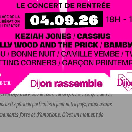
, journaliste et présentateur de Koh-Lanta n’a pas manqué
blement : «
C’est l’introduction d’un moment de partage
de communion
pour nous autour de nos sportifs Français
(…)
ent troublée en France et dans le monde, que
nous
ints de vue et opinions ; et que nous puissions vibrer au
que si nous y arrivons pendant 15 jours, cela donnera une
 la rentrée avec plus d’optimisme »
.
rance 2013, a eu l’honneur d’allumer le chaudron
ière à Dijon. La Mâconnaise a partagé ce message d’unité :
ans cette période particulière pour notre pays,
nous avons
e moments forts et d’émotions. C’est un moment de