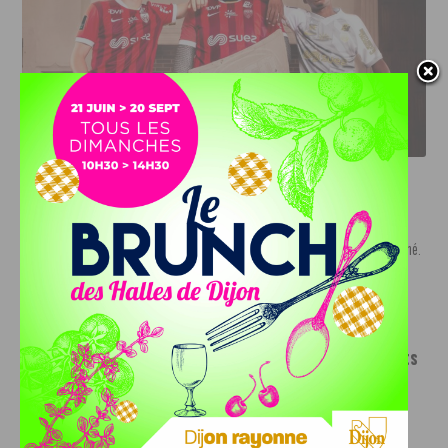
LE DFCO DÉVOILE SES NOUVEAUX MAILLOTS POUR LA
SAISON 2026-2027
INFOS
,
SPORT
Nouvelle arrivée à la JDA Basket,
Shevon Thompson est dijonnais
7 AOÛT, 2026
Le mercato estival de la JDA n’est pas encore terminé.
Une nouvelle recrue vient...
INFOS
,
SPORT
Le DFCO dévoile ses nouveaux maillots
pour la saison 2026-2027
6 AOÛT, 2026
Le club dijonnais a présenté ses nouveaux maillots
pour son retour en Ligue 2....